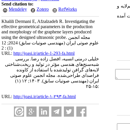
Send citation to:
لایه و
Mendeley
Zotero
RefWorks
ت آمده
Khalili Dermani E, Afzalzadeh R. Investigating the
effective geometrical parameters in the production
and morphology of the graphene layers produced
using the designed ultrasonic probe. مجله انجمن
علوم صوتی ایران (مهندسی صوتیات سابق) 2024; 12
(1) : 2
URL:
http://joasi.ir/article-1-293-fa.html
خلیلی درمنی انسیه، افضل زاده رضا. بررسی
شبه‌سنج‌های هندسی مؤثر در تولید و ریخت‌شناختی
لایه‌های گرافن تولید‌شده با استفاده از کاونده
فراصدای طراحی‌شده. مجله انجمن علوم صوتی
ایران (مهندسی صوتیات سابق). ۱۴۰۳; ۱۲ (۱)
:۱۵-۲۵
URL:
http://joasi.ir/article-۱-۲۹۳-fa.html