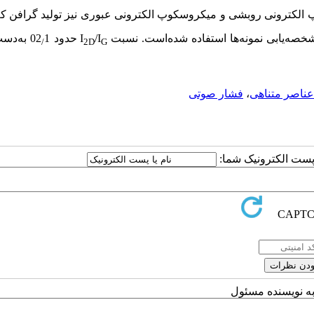
 الکترونی روبشی و میکروسکوپ الکترونی عبوری نیز تولید گرافن کم‌
مشخصه‌یابی نمونه‌ها استفاده شده‌است. نسبت
/I
I
حدود 02
1 به‌دس
/
2D
G
ناصر متناهی
،
فشار صوتی
ا پست الکترونیک شما:
به نویسنده مسئول