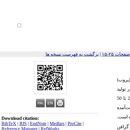
ثبت نام
بازیابی رمز عبور
ورود خودکار
|
برگشت به فهرست نسخه ها
(پروب)
تولید
گرافن مورد مطالعه قرار گرفته است. قطر ظرف‌های مورد استفاده 60، 75 و 85 میلی‌متر و فاصله نوک کاونده از کف ظرف نیز از 20 تا 50
ت‌آمده
ست آمده است.
Download citation:
BibTeX
|
RIS
|
EndNote
|
Medlars
|
ProCite
|
مبرت غلظت گرافن
Reference Manager
|
RefWorks