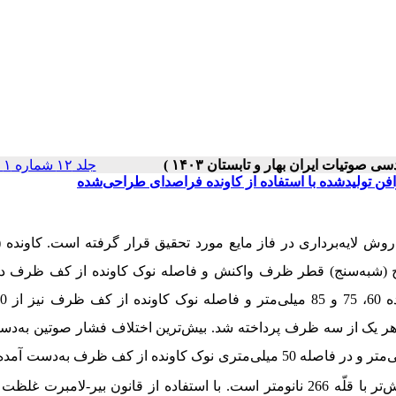
جلد ۱۲ شماره ۱ صفحات ۲۵-۱۵
فن تولید‌شده با استفاده از کاونده فراصدای طراحی‌شده
 از روش لایه‌برداری در فاز مایع مورد تحقیق قرار گرفته است. کاونده 
نج (شبه‌سنج‌) قطر ظرف واکنش و فاصله نوک کاونده از کف ظرف در 
ر هر یک از سه ظرف پرداخته شد. بیش‌ترین اختلاف فشار صوتین به‌دس
7 پاسکال برای ظرف دارای قطر 60 میلی‌متر و در فاصله 50 میلی‌متری نوک کاونده از کف ظرف به‌د
نتایج طیف‌سنجی فرابنفش-مرئی نمونه‌ها نشان‌دهنده وجود گرافن بیش‌تر با قلّه 266 نانومتر است. با استفاده از قانون بیر-لا