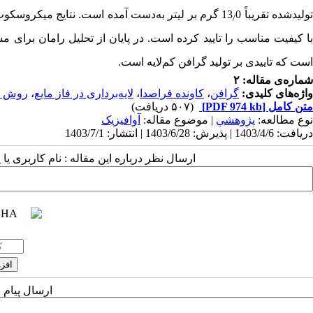
ولیدشده تقریباً 13
0
گرم بر لیتر به‌دست آمده است. نتایج میکروسکوپ
/
ا کیفیت مناسب را تایید کرده است. در پایان از تحلیل رامان برای 
است که تاییدی بر تولید گرافن کم‌لایه است.
شماره‌ی مقاله: ۲
واژه‌های کلیدی:
گرافن
،
کاونده فراصدا
،
لایه‌برداری در فاز مایع
،
روش ع
متن کامل
[PDF 974 kb]
(۵۰۷ دریافت)
نوع مطالعه:
پژوهشي
| موضوع مقاله:
آوافیزیک
دریافت: 1403/4/6 | پذیرش: 1403/6/28 | انتشار: 1403/7/1
ارسال نظر درباره این مقاله : نام کاربری ی
ارسال پیام 