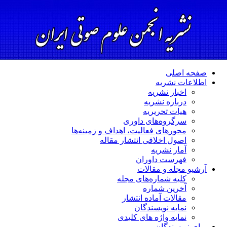
صفحه اصلی
اطلاعات نشریه
اخبار نشریه
درباره نشریه
هیات تحریریه
سرگروه‌های داوری
محورهای فعالیت، اهداف و زمینه‌ها
اصول اخلاقی انتشار مقاله
آمار نشریه
فهرست داوران
آرشیو مجله و مقالات
کلیه شماره‌های مجله
آخرین شماره
مقالات آماده انتشار
نمایه نویسندگان
نمایه واژه های کلیدی
برای نویسندگان