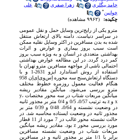
حامد بیگلری
،
زهرا صفری
،
علی
*
خوانین
چکیده:
(۹۹۶۲ مشاهده)
مترو یکی از رایج‌ترین وسایل حمل و نقل عمومی
در سراسر دنیاست. دامنه بالای ارتعاش منتقل
شده به بدن مسافرین در اکثر وسایل نقلیه ممکن
است سبب بروز بیماری و عوارض و اثرات
بهداشتی متعددی در انسان و به ویژه سبب بروز
کمر درد گردد. در این مطالعه عوارض بهداشتی
احتمالی ناشی از مواجهه مسافرین مترو تهران با
استفاده از روش استاندارد ایزو 2631-1 و با
دستگاه ارتعاش‌سنج سه محوره اِس‌وی‌اِی‌اِن 958
هنگام فعالیت معمول روزمره خطوط مختلف
مترو بررسی می‌شود. میانگین مقادیر ریشه
میانگین مربعات شتاب در سه محور مختصات y،
x و z به ترتیب 0/57، 0/5 و 0/4 متر بر مجذور ثانیه
در وضعیت نشسته و 0/64، 0/48 و 0/39 متر بر
مجذور ثانیه در وضعیت ایستاده محاسبه شد. در
حالت نشسته محور غالب در 7 مورد از 11 قطار
مورد بررسی محور z بود. مقادیر ریشه میانگین
مربعات شتاب در وضعیت نشسته مسافرین
برابر با 1/1 متر بر مجذور ثانیه و در مسافرین