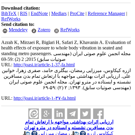
Download citation:
BibTeX
|
RIS
|
EndNote
|
Medlars
|
ProCite
|
Reference Manager
|
RefWorks
Send citation to:
Mendeley
Zotero
RefWorks
Azrah K, Mirzaei R, Biglari H, Safari Z, Khavanin A. Evaluation of
health effects of exposure to whole body vibration in seated and
standing metro passengers. مجله انجمن علوم صوتی ایران (مهندسی
صوتیات سابق) 2015; 2 (2) :59-69
URL:
http://joasi.ir/article-1-37-fa.html
ازره کیکاوس، میرزایی رمضان، بیگلری حامد، صفری زهرا، خوانین
علی. ارزیابی اثرات بهداشتی مواجهه با ارتعاش تمام بدن مسافرین
نشسته و ایستاده در مترو تهران. مجله انجمن علوم صوتی ایران
(مهندسی صوتیات سابق). ۱۳۹۳; ۲ (۲) :۵۹-۶۹
URL:
http://joasi.ir/article-۱-۳۷-fa.html
ارزیابی اثرات بهداشتی مواجهه با ارتعاش تمام
بدن مسافرین نشسته و ایستاده در مترو تهران
کیکاوس ازره
،
رمضان میرزایی
،