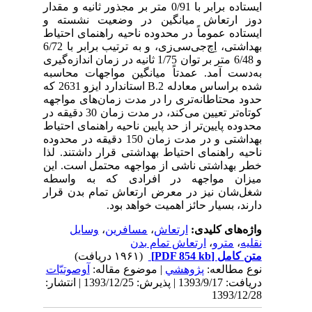
ایستاده برابر با 0/91 متر بر مجذور ثانیه و مقدار
دوز ارتعاش میانگین در وضعیت نشسته و
ایستاده عموماً در محدوده ناحیه راهنمای احتیاط
بهداشتی، اِچ‌جی‌سی‌زی، و به ترتیب برابر با 6/72
و 6/48 متر بر توان 1/75 ثانیه در زمان اندازه‌گیری
به‌دست آمد. عمدتاً میانگین مواجهات محاسبه
شده براساس معادله 2.B استاندارد ایزو 2631 که
حدود محتاطانه‌تری را در مدت زمان‌های مواجهه
کوتاه‌تر تعیین می‌کند، در مدت زمان 30 دقیقه در
محدوده پایین‌تر از حد پایین ناحیه راهنمای احتیاط
بهداشتی و در مدت زمان 150 دقیقه در محدوده
ناحیه راهنمای احتیاط بهداشتی قرار داشتند. لذا
خطر بهداشتی ناشی از مواجهه محتمل است. این
میزان مواجهه در افرادی که به واسطه
شغل‌شان نیز در معرض ارتعاش تمام بدن قرار
دارند، بسیار حائز اهمیت خواهد بود.
واژه‌های کلیدی:
ارتعاش
،
مسافرین
،
وسایل
نقلیه
،
مترو
،
ارتعاش تمام بدن
متن کامل
[PDF 854 kb]
(۱۹۶۱ دریافت)
نوع مطالعه:
پژوهشي
| موضوع مقاله:
آوصوتیّات
دریافت: 1393/9/17 | پذیرش: 1393/12/25 | انتشار:
1393/12/28