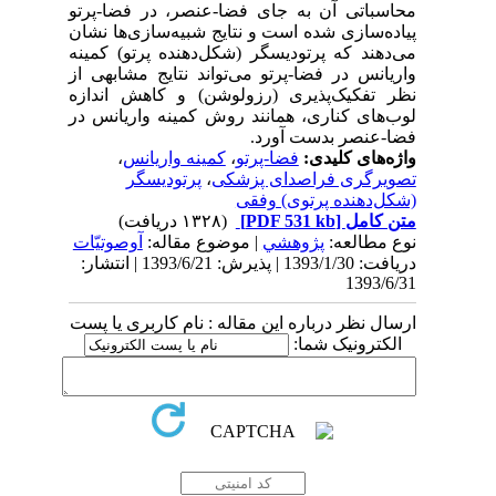
محاسباتی آن به جای فضا-عنصر، در فضا-پرتو
پیاده‌سازی شده است و نتایج شبیه‌سازی‌ها نشان
می‌دهند که پرتودیسگر (شکل‌دهنده‌ پرتو) کمینه
واریانس در فضا-پرتو می‌تواند نتایج مشابهی از
نظر تفکیک‌پذیری (رزولوشن) و کاهش اندازه
لوب‌های کناری، همانند روش کمینه واریانس در
فضا-عنصر بدست آورد.
واژه‌های کلیدی:
فضا-پرتو
،
کمینه واریانس
،
تصویرگری فراصدای پزشکی
،
پرتودیسگر
(شکل‌دهنده پرتوی) وفقی
متن کامل
[PDF 531 kb]
(۱۳۲۸ دریافت)
نوع مطالعه:
پژوهشي
| موضوع مقاله:
آوصوتیّات
دریافت: 1393/1/30 | پذیرش: 1393/6/21 | انتشار:
1393/6/31
ارسال نظر درباره این مقاله : نام کاربری یا پست
الکترونیک شما: