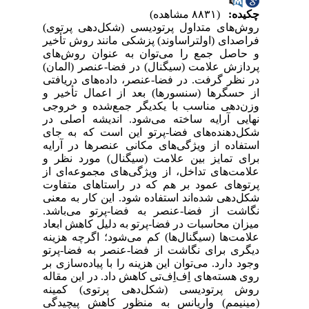
چکیده:
(۸۸۳۱ مشاهده)
روش‌های متداول پرتودیسی (شکل‌دهی پرتوی)
فراصدای (اولتراساوند) پزشکی مانند روش تأخیر
و حاصل جمع را می‌توان به عنوان روش‌های
پردازش علامت (سیگنال) در فضا-عنصر (المان)
در نظر گرفت. در فضا-عنصر، داده‌های دریافتی
از حسگرها (سنسورها) بعد از اعمال تأخیر و
وزن‌دهی مناسب با یکدیگر جمع‌شده و خروجی
نهایی آرایه ساخته می‌شود. اندیشه اصلی در
شکل‌دهنده‌های فضا-پرتو این است که به جای
استفاده از ویژگی‌های مکانی عنصرها در آرایه
برای تمایز بین علامت (سیگنال) مورد نظر و
علامت‌های تداخل، از ویژگی‌های مجموعه‌ای از
پرتو‌های عمود بر هم که در راستاهای متفاوت
شکل‌دهی شده‌اند استفاده شود. این کار به معنی
نگاشت از فضا-عنصر به فضا-پرتو می‌باشد.
میزان محاسبات در فضا-پرتو به دلیل کاهش ابعاد
علامت‌ها (سیگنال‌ها) کم می‌شود؛ اگرچه هزینه
دیگری برای نگاشت از فضا-عنصر به فضا-پرتو
وجود دارد. می‌توان این هزینه را با پیاده‌سازی بر
روی هسته‌های اِف‌اِف‌تی کاهش داد. در این مقاله
روش پرتودیسی (شکل‌دهی پرتوی) کمینه
(مینیمم) واریانس به منظور کاهش پیچیدگی