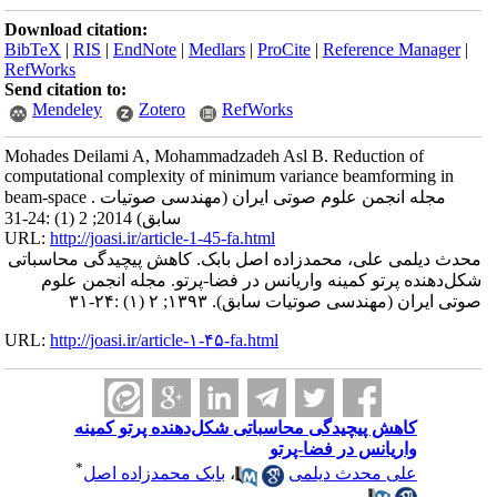
Download citation:
BibTeX
|
RIS
|
EndNote
|
Medlars
|
ProCite
|
Reference Manager
|
RefWorks
Send citation to:
Mendeley
Zotero
RefWorks
Mohades Deilami A, Mohammadzadeh Asl B. Reduction of
computational complexity of minimum variance beamforming in
beam-space . مجله انجمن علوم صوتی ایران (مهندسی صوتیات
سابق) 2014; 2 (1) :24-31
URL:
http://joasi.ir/article-1-45-fa.html
محدث دیلمی علی، محمدزاده اصل بابک. کاهش پیچیدگی محاسباتی
شکل‌دهنده پرتو کمینه واریانس در فضا-پرتو. مجله انجمن علوم
صوتی ایران (مهندسی صوتیات سابق). ۱۳۹۳; ۲ (۱) :۲۴-۳۱
URL:
http://joasi.ir/article-۱-۴۵-fa.html
کاهش پیچیدگی محاسباتی شکل‌دهنده پرتو کمینه
واریانس در فضا-پرتو
*
علی محدث دیلمی
،
بابک محمدزاده اصل