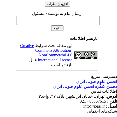
ارسال پیام به نویسنده مسئول
بازنشر اطلاعات
این مقاله تحت شرایط
Creative
Commons Attribution-
NonCommercial 4.0
International License
قابل
بازنشر است.
ترسی سریع
جمن علوم صوتی ایران
مین کنگره انجمن علوم صوتی ایران
لاعات تماس
رس:
تهران، خیابان ایرانشهر، پلاک ۴۷، واحد۳
فن :
88867615 - 021
میل :
info@joasi.ir
که‌های اجتمایی