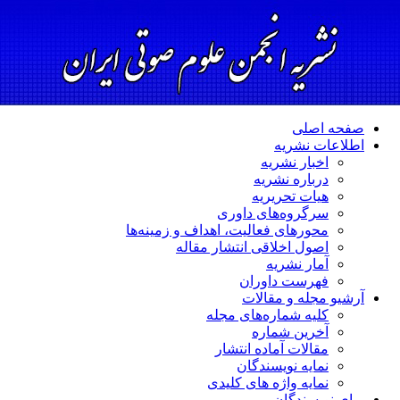
صفحه اصلی
اطلاعات نشریه
اخبار نشریه
درباره نشریه
هیات تحریریه
سرگروه‌های داوری
محورهای فعالیت، اهداف و زمینه‌ها
اصول اخلاقی انتشار مقاله
آمار نشریه
فهرست داوران
آرشیو مجله و مقالات
کلیه شماره‌های مجله
آخرین شماره
مقالات آماده انتشار
نمایه نویسندگان
نمایه واژه های کلیدی
برای نویسندگان