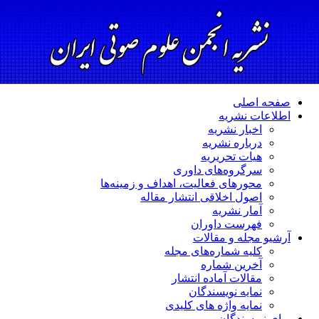
صفحه اصلی
اطلاعات نشریه
اخبار نشریه
درباره نشریه
هیات تحریریه
سرگروه‌های داوری
محورهای فعالیت، اهداف و زمینه‌ها
اصول اخلاقی انتشار مقاله
آمار نشریه
فهرست داوران
آرشیو مجله و مقالات
کلیه شماره‌های مجله
آخرین شماره
مقالات آماده انتشار
نمایه نویسندگان
نمایه واژه های کلیدی
برای نویسندگان