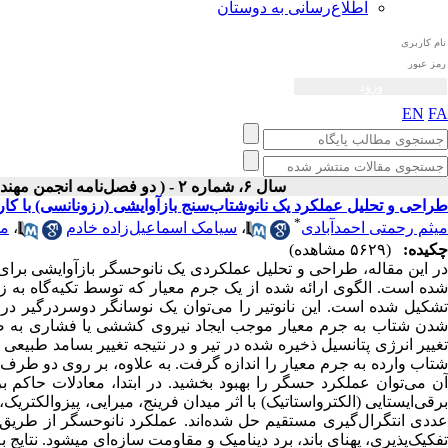
اطلاع‌رسانی به دوستان
EN
FA
سال ۶، شماره ۲ - ( دو فصل‌نامه انجمن مهندسی صوتیات ايران پاییز و زمستان ۱۳۹۷ )
طراحی و تحلیل عملکرد یک نانوشتاب‌سنج بازآوایشی (رزونانسی) با کار
*
میثم رحمتی احمدآبادی
،
سیامک اسماعیل‌زاده خادم
،
مس
چکیده:
(۵۶۲۹ مشاهده)
در این مقاله، طراحی و تحلیل عملکردی یک نانوحسگر بازآوایشی برای ر
شده است. الگوی ارائه شده از یک جرم معیار که توسط تکیه‌گاه به زیر
تشکیل شده است. این نانوتیر را می‌توان یک نوسانگر دوسردرگیر در ن
شدن شتاب به جرم معیار موجب ایجاد نیروی کششی یا فشاری به صو
تغییر انرژی پتانسیل ذخیره شده در تیر و در نتیجه تغییر بسامد طبیعی س
شتاب وارده به جرم معیار را اندازه گرفت. به علاوه، بر روی دو طرف نو
آن می‌توان عملکرد حسگر را بهبود بخشید. در ابتدا، معادلات حاکم 
عددی انتگرال‌گیری مستقیم حل شده‌اند. عملکرد نانوحسگر از طریق
تفکیک‌پذیری، پهنای باند، برد دینامیک و مقاومت سازه‌ای می­شود. نتایج ب