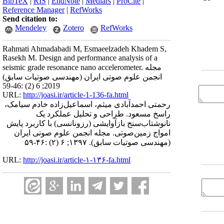
BibTeX
|
RIS
|
EndNote
|
Medlars
|
ProCite
|
Reference Manager
|
RefWorks
Send citation to:
Mendeley
Zotero
RefWorks
Rahmati Ahmadabadi M, Esmaeelzadeh Khadem S,
Rasekh M. Design and performance analysis of a
seismic grade resonance nano accelerometer. مجله
انجمن علوم صوتی ایران (مهندسی صوتیات سابق)
2019; 6 (2) :46-59
URL:
http://joasi.ir/article-1-136-fa.html
رحمتی احمدآبادی میثم، اسماعیل‌زاده خادم سیامک،
راسخ مسعود. طراحی و تحلیل عملکرد یک
نانوشتاب‌سنج بازآوایشی (رزونانسی) با کاربرد پایش
امواج زمین‌صوتی. مجله انجمن علوم صوتی ایران
(مهندسی صوتیات سابق). ۱۳۹۷; ۶ (۲) :۴۶-۵۹
URL:
http://joasi.ir/article-۱-۱۳۶-fa.html