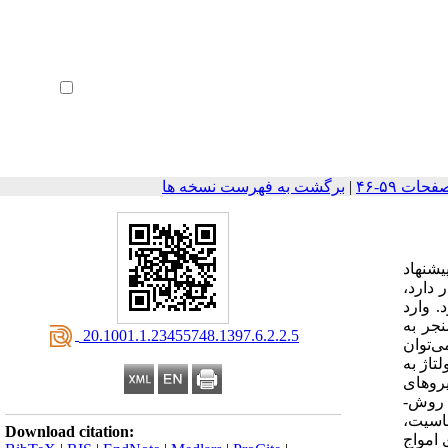
ثبت نام
بازیابی رمز عبور
ورود خودکار
|
برگشت به فهرست نسخه ها
یشنهاد
 دارد،
. وارد
جر به
‎ 20.1001.1.23455748.1397.6.2.2.5
ی‌توان
تاژ به
یروهای
برقی‌ایستایی (الکترو­استاتیک) با اثر میدان فرینج، میرایی، پیزوالکتریک، کزیمیر و غیرخطی ناشی از اثرات کششی است. در ادامه، معادلات با روش­
اسیت،
Download citation:
 امواج