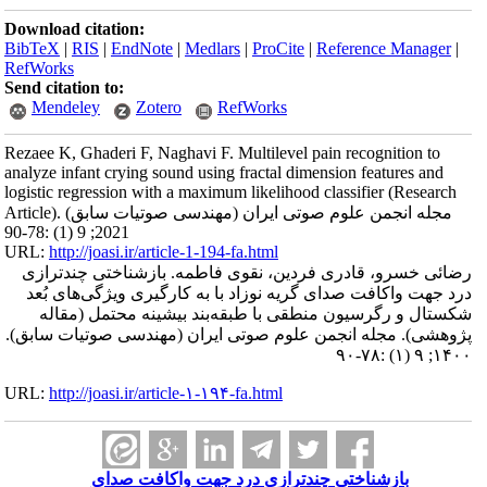
Download citation:
BibTeX
|
RIS
|
EndNote
|
Medlars
|
ProCite
|
Reference Manager
|
RefWorks
Send citation to:
Mendeley
Zotero
RefWorks
Rezaee K, Ghaderi F, Naghavi F. Multilevel pain recognition to
analyze infant crying sound using fractal dimension features and
logistic regression with a maximum likelihood classifier (Research
Article). مجله انجمن علوم صوتی ایران (مهندسی صوتیات سابق)
2021; 9 (1) :78-90
URL:
http://joasi.ir/article-1-194-fa.html
رضائی خسرو، قادری فردین، نقوی فاطمه. بازشناختی چندترازی
درد جهت واکافت صدای گریه نوزاد با به کارگیری ویژگی‌های بُعد
شکستال و رگرسیون منطقی با طبقه‌بند بیشینه محتمل (مقاله
پژوهشی). مجله انجمن علوم صوتی ایران (مهندسی صوتیات سابق).
۱۴۰۰; ۹ (۱) :۷۸-۹۰
URL:
http://joasi.ir/article-۱-۱۹۴-fa.html
بازشناختی چندترازی درد جهت واکافت صدای