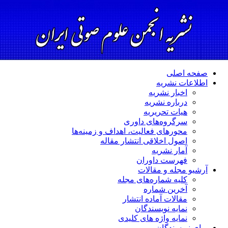
صفحه اصلی
اطلاعات نشریه
اخبار نشریه
درباره نشریه
هیات تحریریه
سرگروه‌های داوری
محورهای فعالیت، اهداف و زمینه‌ها
اصول اخلاقی انتشار مقاله
آمار نشریه
فهرست داوران
آرشیو مجله و مقالات
کلیه شماره‌های مجله
آخرین شماره
مقالات آماده انتشار
نمایه نویسندگان
نمایه واژه های کلیدی
برای نویسندگان