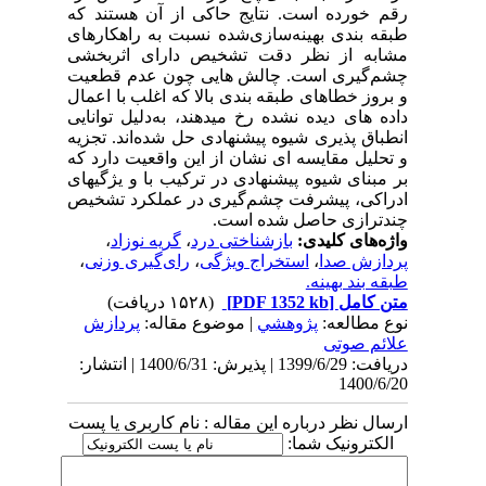
رقم خورده است. نتایج حاکی از آن هستند که
طبقه ­بندی بهینه‌سازی‌شده نسبت به راه­کارهای
مشابه از نظر دقت تشخیص دارای اثربخشی
چشم‌گیری است. چالش­ هایی چون عدم­ قطعیت
و بروز خطاهای طبقه ­بندی بالا که اغلب با اعمال
داده ­های دیده نشده رخ می­دهند، به‌دلیل توانایی
انطباق­ پذیری شیوه پیشنهادی حل ‌شده‌اند. تجزیه‌
و تحلیل مقایسه ­ای نشان از این واقعیت دارد که
بر مبنای شیوه پیشنهادی
در
ترکیب با و یژگی­های
ادراکی، پیشرفت چشم‌گیری در عملکرد تشخیص
چندترازی حاصل شده است
.
واژه‌های کلیدی:
بازشناختی درد
،
گریه نوزاد
،
پردازش صدا
،
استخراج ویژگی
،
رای‌گیری وزنی
،
طبقه بند بهینه.
متن کامل
[PDF 1352 kb]
(۱۵۲۸ دریافت)
نوع مطالعه:
پژوهشي
| موضوع مقاله:
پردازش
علائم صوتی
دریافت: 1399/6/29 | پذیرش: 1400/6/31 | انتشار:
1400/6/20
ارسال نظر درباره این مقاله : نام کاربری یا پست
الکترونیک شما: