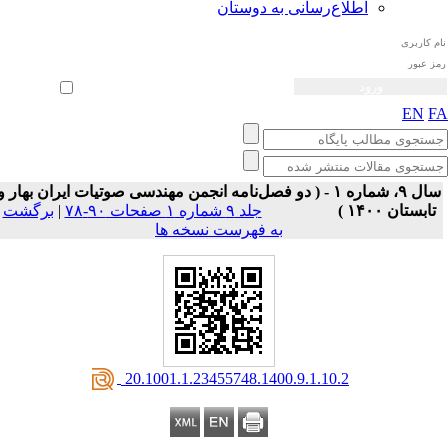
اطلاع‌رسانی به دوستان
ثبت نام
بازیابی رمز عبور
ورود خودکار
EN
F
سال ۹، شماره ۱ - ( دو فصل‌نامه انجمن مهندسی صوتیات ايران بهار و
تابستان ۱۴۰۰ )
جلد ۹ شماره ۱ صفحات ۹۰-۷۸
|
برگشت
به فهرست نسخه ها
‎ 20.1001.1.23455748.1400.9.1.10.2