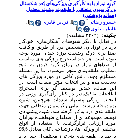
گریه نوزاد با به کارگیری ویژگی‌های بُعد شکستال
و رگرسیون منطقی با طبقه‌بند بیشینه محتمل
(مقاله پژوهشی)
*
خسرو رضائی
،
فردین قادری
،
فاطمه نقوی
چکیده:
(۳۴۰۴ مشاهده)
در تقابل با دیگر شیوه‌های آشکارسازی خودکار
درد در نوزادان،
تشخیص درد
از طریق واکافت
صدا
برای درک وضعیت
نوزاد چندان مورد توجه
نبوده است. هر چند استخراج ویژگی­ های مناسب
از صداهای نوزاد در زمان گریه کردن به نتایج
مطلوب طبقه ­بندی منجر می‌شود، اما این مسئله
مستلزم وجود دانش کافی در مورد ویژگی­ های
به‌دست‌آمده و نیز انتخاب مؤثر صفات است. در
این مقاله، چندین توصیف گر برای استخراج
اطلاعات تفکیک‌پذیر
در کنار
رأی‌گیری وزنی در
انتخاب ­ویژگی پیشنهاد شده‌اند. هم‌چنین، شیوه
بهبودیافته درست­ نمایی رگرسیون منطقی جهت
طبقه­ بندی درد به‌کار گرفته شد. شیوه پیشنهادی
توسط مجموعه ای از صداهای ضبط‌شده نوزادان
مورد ارزیابی‌ قرارگرفت. با استفاده از انواع
مختلفی از ویژگی­ ها، بازشناختی کلی معادل 96
6
/
درصد در طبقه­ بندی پنج تراز مختلف از حس درد