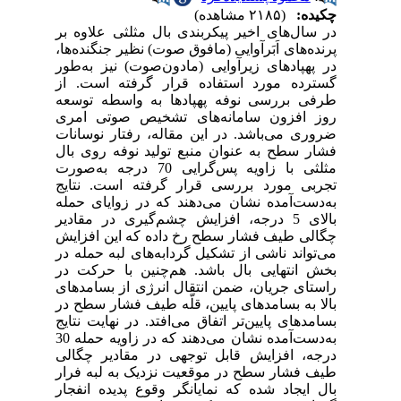
چکیده:
(۲۱۸۵ مشاهده)
در سال­‌های اخیر پیکر‌بندی بال مثلثی علاوه بر
پرنده‌های اَبَرآوایی (مافوق صوت) نظیر جنگنده‌ها،
در پهپادهای زیرآوایی (مادون‌صوت) نیز به‌طور
گسترده مورد استفاده قرار گرفته است. از
طرفی بررسی نوفه پهپادها به واسطه توسعه
روز افزون
سامانه­‌های تشخیص صوتی
امری
ضروری می‌باشد. در این مقاله، رفتار نوسانات
فشار سطح به عنوان منبع تولید نوفه روی بال
مثلثی با زاویه پس‌گرایی 70 درجه به‌صورت
تجربی مورد بررسی قرار گرفته است. نتایج
به‌دست‌آمده نشان می‌دهند که در زوایای حمله
بالای 5 درجه، افزایش چشم‌گیری در مقادیر
چگالی طیف فشار سطح رخ داده که این افزایش
می‌­تواند ناشی از تشکیل گردابه‌های لبه حمله در
بخش انتهایی بال ‌باشد. هم‌چنین با حرکت در
راستای جریان، ضمن انتقال انرژی از بسامد­های
بالا به بسامد­های پایین، قلّه طیف فشار سطح در
بسامد‌های پایین‌تر اتفاق می‌افتد. در نهایت نتایج
به‌دست‌آمده نشان می‌دهند که در زاویه حمله 30
درجه، افزایش قابل توجهی در مقادیر چگالی
طیف فشار سطح در موقعیت­ نزدیک به لبه فرار
بال ایجاد شده که نمایانگر وقوع پدیده انفجار