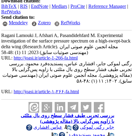
Download citation:
BibTeX
|
RIS
|
EndNote
|
Medlars
|
ProCite
|
Reference Manager
|
RefWorks
Send citation to:
Mendeley
Zotero
RefWorks
Ragani Lamouki J, Afshari A, Pasandidehfard M. Experimental
investigation of the surface pressure spectrum on a high-swept-back
delta wing (Research Article). مجله انجمن علوم صوتی ایران
(مهندسی صوتیات سابق) 2023; 11 (1) :48-58
URL:
http://joasi.ir/article-1-266-fa.html
رگنی لموکی جابر، افشاری عباس، پسندیده‌فرد محمود. بررسی
تجربی طیف فشار سطح روی بال مثلثی با زاویه پس‌گرایی بالا
(مقاله پژوهشی). مجله انجمن علوم صوتی ایران (مهندسی صوتیات
سابق). ۱۴۰۲; ۱۱ (۱) :۴۸-۵۸
URL:
http://joasi.ir/article-۱-۲۶۶-fa.html
بررسی تجربی طیف فشار سطح روی بال مثلثی
با زاویه پس‌گرایی بالا (مقاله پژوهشی)
جابر رگنی لموکی
،
عباس افشاری
*
،
محمود پسندیده‌فرد