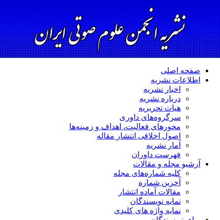
صفحه اصلی
اطلاعات نشریه
اخبار نشریه
درباره نشریه
هیات تحریریه
سرگروه‌های داوری
محورهای فعالیت، اهداف و زمینه‌ها
اصول اخلاقی انتشار مقاله
آمار نشریه
فهرست داوران
آرشیو مجله و مقالات
کلیه شماره‌های مجله
آخرین شماره
مقالات آماده انتشار
نمایه نویسندگان
نمایه واژه های کلیدی
برای نویسندگان