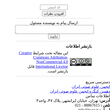
ارسال پیام به نویسنده مسئول
بازنشر اطلاعات
این مقاله تحت شرایط
Creative
Commons Attribution-
NonCommercial 4.0
International License
قابل
بازنشر است.
ترسی سریع
جمن علوم صوتی ایران
مین کنگره انجمن علوم صوتی ایران
لاعات تماس
رس:
تهران، خیابان ایرانشهر، پلاک ۴۷، واحد۳
فن :
88867615 - 021
میل :
info@joasi.ir