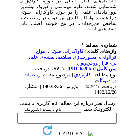
دانشگاه‌های فعال داخلی در حوزه کاواک‌زایی
شناسایی شدند. علوم مهندسی و فیزیک بیشترین
برون‌دادهای علمی را در حوزه کاواک‌زایی صوتی
دارا هستند. واژگان کلیدی این حوزه در ریاضیات با
شاخص هم‌رخدادی، در پنج خوشه اصلی قابل
دسته‌بندی است.
شماره‌ی مقاله: ۱
واژه‌های کلیدی:
کاواک‌زایی صوتی
،
امواج
فراآوایی
،
مصورسازی مفاهیم
،
نقشه‌ی علم
،
نرم‌افزار ووس‌ویور.
متن کامل
[PDF 689 kb]
(۱۷۴۰ دریافت)
نوع مطالعه:
كاربردي
| موضوع مقاله:
ریاضیات
در صوتیّات
دریافت: 1402/4/5 | پذیرش: 1402/8/26 | انتشار:
1402/12/28
ارسال نظر درباره این مقاله : نام کاربری یا پست
الکترونیک شما: