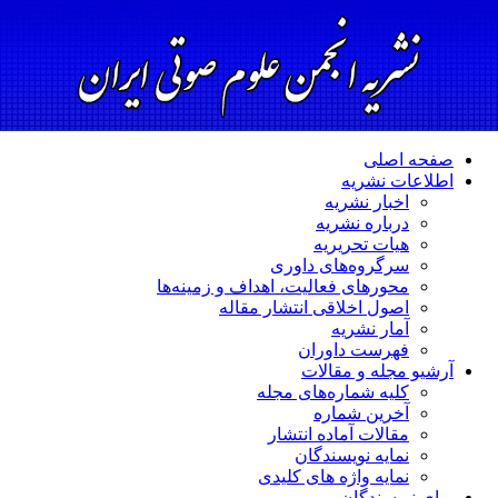
صفحه اصلی
اطلاعات نشریه
اخبار نشریه
درباره نشریه
هیات تحریریه
سرگروه‌های داوری
محورهای فعالیت، اهداف و زمینه‌ها
اصول اخلاقی انتشار مقاله
آمار نشریه
فهرست داوران
آرشیو مجله و مقالات
کلیه شماره‌های مجله
آخرین شماره
مقالات آماده انتشار
نمایه نویسندگان
نمایه واژه های کلیدی
برای نویسندگان