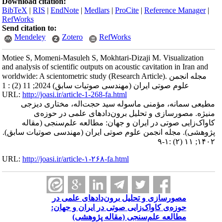
Download citation:
BibTeX
|
RIS
|
EndNote
|
Medlars
|
ProCite
|
Reference Manager
|
RefWorks
Send citation to:
Mendeley
Zotero
RefWorks
Motiee S, Momeni-Masuleh S, Mokhtari-Dizaji M. Visualization
and analysis of scientific outputs on acoustic cavitation in Iran and
worldwide: A scientometric study (Research Article). مجله انجمن
علوم صوتی ایران (مهندسی صوتیات سابق) 2024; 11 (2) : 1
URL:
http://joasi.ir/article-1-268-fa.html
مطیعی سمانه، مؤمنی ماسوله سید حجت‌اله، مختاری دیزجی
منیژه. مصورسازی و تحلیل برون‌دادهای علمی در حوزه‌ی
کاواک‌زایی صوتی در ایران و جهان: مطالعه علم‌سنجی (مقاله
پژوهشی). مجله انجمن علوم صوتی ایران (مهندسی صوتیات سابق).
۱۴۰۲; ۱۱ (۲) :۱-۹
URL:
http://joasi.ir/article-۱-۲۶۸-fa.html
مصورسازی و تحلیل برون‌دادهای علمی در
حوزه‌ی کاواک‌زایی صوتی در ایران و جهان:
مطالعه علم‌سنجی (مقاله پژوهشی)