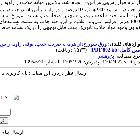
ز نرم‌افزار اِس‌پی‌اِس‌اِس16 انجام شد.
بالاترین میانه جذب در زاویه رأس 36 درجه، در بسآمد 1000 هرتز و ب
رجه، در بسآمد 900 هرتز، 92 درصد و در زاویه رأس 24 درجه، در بسآمد 800 هرتز، 93 درصد بود.
البته با مساحت قاعده ثابت و هم‌چنین ضخامت و نسبت سوراخ به سطح 
100 هرتز افزایش می‌­یابد.
علاوه بر این، قله جذب به سمت بسآمد­های پای
(بدون وجود مواد جاذب ثانوی)، جذب قابل توجهی را در یک بسآمد خاص و به ویژه بسآمد­ه
واژه‌های کلیدی:
ورق سوراخ‌دار هرمی
،
ضریب جذب
،
نوفه
،
زاویه رأس 
متن کامل
[PDF 802 kb]
(۱۵۲۳ دریافت)
نوع مطالعه:
پژوهشي
|
دریافت: 1394/4/22 | پذیرش: 1395/2/20 | انتشار: 1395/6/31
ارسال نظر درباره این مقاله : نام کاربری ی
ارسال پیام 