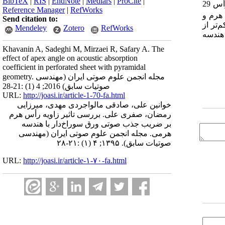
BibTeX
|
RIS
|
EndNote
|
Medlars
|
ProCite
|
89 درصد، در زاویه رأس 29
Reference Manager
|
RefWorks
 هرم و
Send citation to:
‌تر از
Mendeley
Zotero
RefWorks
 هندسه
Khavanin A, Sadeghi M, Mirzaei R, Safary A. The
effect of apex angle on acoustic absorption
coefficient in perforated sheet with pyramidal
geometry. مجله انجمن علوم صوتی ایران (مهندسی
صوتیات سابق) 2016; 4 (1) :21-28
URL:
http://joasi.ir/article-1-70-fa.html
خوانین علی، صادقی مالواجردی مهدی، میرزایی
رمضان، صفری علی. بررسی تاثیر زاویه رأس هرم
بر ضریب جذب صوتی ورق سوراخ‌دار با هندسه
هرمی. مجله انجمن علوم صوتی ایران (مهندسی
صوتیات سابق). ۱۳۹۵; ۴ (۱) :۲۱-۲۸
URL:
http://joasi.ir/article-۱-۷۰-fa.html