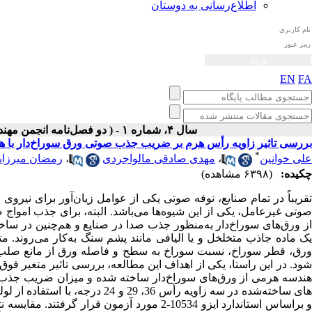
اطلاع‌رسانی به دوستان
EN
FA
سال ۴، شماره ۱ - ( دو فصل‌نامه انجمن مهندسی صوتیات ايران بهار و تابستان ۱۳۹۵ )
بررسی تاثیر زاویه رأس هرم بر ضریب جذب صوتی ورق سوراخ‌دار با 
*
علی خوانین
،
مهدی صادقی مالواجردی
،
رمضان میرزای
چکیده:
(۶۳۹۸ مشاهده)
تقریباً در تمام صنایع، نوفه صوتی یکی از عوامل زیان‌­آور برای نیرو
صوتی غیرعامل، یکی از این شیوه‌­ها می‌باشد. البته، برای جذب امواج ص
از ورق­‌های سوراخ‌دار به‌منظور جذب صدا در صنایع و هم‌چنین در ساخت
یک ماده جاذب متخلخل و یا الیافی مانند پشم سنگ به‌کار می­‌روند.
ورق، قطر سوراخ، نسبت سوراخ به سطح و فاصله ورق از مانع صلب پ
شود. در این راستا، یکی از اهداف این مطالعه، بررسی تاثیر متغیر فوق
هندسه
هرمی از ورق­‌های سوراخ‌دار ساخته شده و میزان ضریب جذب صو
 براساس استاندارد ایزو 10534-2