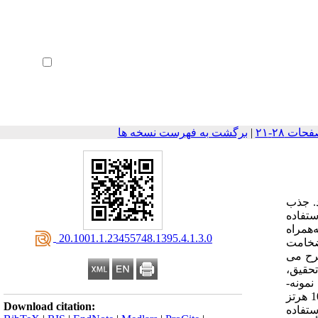
ثبت نام
بازیابی رمز عبور
ورود خودکار
|
برگشت به فهرست نسخه ها
د. جذب
ستفاده
‌همراه
‎ 20.1001.1.23455748.1395.4.1.3.0
 ضخامت
 می­‌
تحقیق،
ونه‌­
های ساخته‌شده در سه زاویه رأس 36، 29 و 24 درجه، با استفاده از لوله مقاومت‌ظاهری صوتی دو میکروفون بی‌اِس‌دبلیواِی با تفکیک‌پذیری 10 هرتز
Download citation:
وصیفی با استفاده