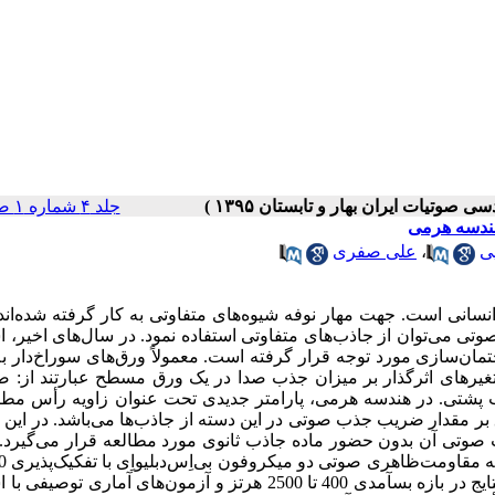
جلد ۴ شماره ۱ صفحات ۲۸-۲۱
هندسه هرمی
ی
،
علی صفری
ی انسانی است. جهت مهار نوفه شیوه­‌های متفاوتی به کار گرفته شده‌ان
وتی می­‌توان از جاذب­‌های متفاوتی استفاده نمود. در سال‌های اخیر، ا
مان‌سازی مورد توجه قرار گرفته است. معمولاً ورق­‌های سوراخ­‌دار به
 متغیرهای اثر­گذار بر میزان جذب صدا در یک ورق مسطح عبارتند از:
شتی. در هندسه هرمی، پارامتر جدیدی تحت عنوان زاویه رأس مطرح
 بر مقدار ضریب جذب صوتی در این دسته از جاذب­‌ها می‌باشد. در این 
تی آن بدون حضور ماده جاذب ثانوی مورد مطالعه قرار می‌گیرد. نم
مورد آزمون قرار گرفتند. مقایسه نتایج در بازه بسآمدی 400 تا 2500 هرتز و آزمون­‌های آماری ت