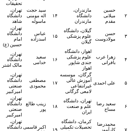
تحقیقات
حسین
مازندران،
سید حجت
تهران،
۲
میلانی
دانشگاه
۱۴
اله مومنی
دانشگاه
مقدم
مازندران
ماسوله
شاهد
تهران،
گیلان، دانشگاه
حسن
عباس
دانشگاه
۳
علوم پزشکی
۱۵
مولادوست
اسدزاده
امام
گیلان
حسین (ع)
اهواز، دانشگاه
تهران،
زهرا عرب
علوم پزشکی
سعید
۴
۱۶
دانشگاه
بافرانی
جندی شاپور
خدامی
مالک اشتر
اهواز
گرگان، موسسه
تهران،
آموزش عالی
مصطفی
دانشگاه
۵
علی احمدی
۱۷
غیرانتفاعی
محمودی
صنعتی
لامعی گرگانی
امیرکبیر
تهران،
تهران، دانشگاه
سعید رضا
زینب طالع
دانشگاه
۶
علم و صنعت
۱۸
مساح
پور
صنعتی
ایران
امیرکبیر
کرمان، دانشگاه
تهران،
محمدرضا
تحصیلات تکمیلی
اکبر قاسمی
دانشگاه
۷
کارآموز
۱۹