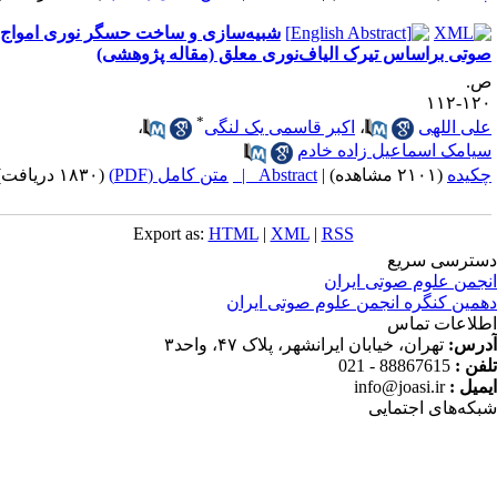
شبیه‌سازی و ساخت حسگر نوری امواج
وتی براساس تیرک الیاف‌نوری معلق (مقاله پژوهشی)
.
۱۲۰-۱
*
لی اللهی
،
اکبر قاسمی یک لنگی
،
یامک اسماعیل زاده خادم
کیده
(۲۱۰۱ مشاهده)
|
Abstract |
متن کامل (PDF)
(۱۸۳۰ دریافت)
Export as:
HTML
|
XML
|
RSS
ترسی سریع
جمن علوم صوتی ایران
مین کنگره انجمن علوم صوتی ایران
لاعات تماس
رس:
تهران، خیابان ایرانشهر، پلاک ۴۷، واحد۳
فن :
88867615 - 021
میل :
info@joasi.ir
که‌های اجتمایی