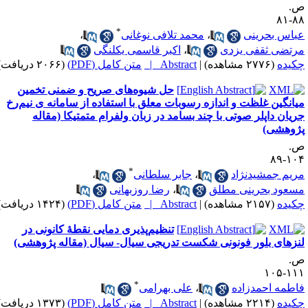
.
۸۸-
*
باس بحرینی
،
محمد تلافی نوغانی
،
رتضی ثقفی یزدی
،
اکبر قاسمی یکلنگی
کیده
(۲۷۷۶ مشاهده)
|
Abstract |
متن کامل (PDF)
(۲۰۶۶ دریافت)
حل شیوه‌های صریح و ضمنی تخمین
یانگین غلظت و اندازه رسوبات معلق با استفاده از سامانه ی نیم‌رخ
ریان داپلر صوتی با چند بسامد در زبان ولفرام متمتیکا (مقاله
ژوهشی)
.
۱۰۴-
*
ریم جمشیدنژاد
،
جابر سلطانی
،
سعود بحرینی مطلق
،
رضا روزبهانی
کیده
(۲۱۵۷ مشاهده)
|
Abstract |
متن کامل (PDF)
(۱۴۲۴ دریافت)
تنظیم‌پذیری دمایی نقطۀ کانونی در
نزهای بلور فونونی شکست تدریجی سیال- سیال (مقاله پژوهشی)
.
۱۱۱-۱
*
اطمه احمدزاده
،
علی بهرامی
کیده
(۲۲۱۴ مشاهده)
|
Abstract |
متن کامل (PDF)
(۱۳۷۳ دریافت)