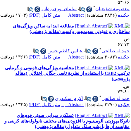
۶۶-
*
عصومه شفیعیان
،
سلمان نوری زه‌آب
کیده
(۲۸۴۶ مشاهده)
|
Abstract |
متن کامل (PDF)
(۱۷۰۳ دریافت)
مطالعه ابتدا به ساکن ویژگی‌های
اختاری و فونونی سدیم‌هیدروکسید (مقاله پژوهشی)
.
۷۳-
*
مداله صالحی
،
عباس کاظم حسن
کیده
(۲۰۸۲ مشاهده)
|
Abstract |
متن کامل (PDF)
(۱۳۶۶ دریافت)
محاسبه ویژگی‌های فونونی و گرمایی
ترکیب CaB2 با استفاده از نظریۀ تابعی چگالی اختلالی (مقاله
ژوهشی)
.
۸۰-
*
مداله صالحی
،
اکرم اسکندری
کیده
(۲۲۷۰ مشاهده)
|
Abstract |
متن کامل (PDF)
(۱۳۲۵ دریافت)
عملکرد میرایی صوتی فوم‌های
انوکامپوزیتی آلومینیوم با افزودنی‌های مختلف نانولوله‌های کربنی و
قایسه آن‌ها‌ با پشم سنگ متداول (مقاله پژوهشی)