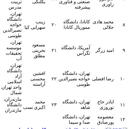
صنعتی و فناوری
یکلنگی
تربیت
راوری
پیشرفته
مدرس
تهران،
دانشگاه
محمد هادی
کانادا، دانشگاه
زینب
۸
۲۰
خواجه
جلالی
مموریال کانادا
سهرابی کیا
نصیرالدین
طوسی
تهران،
مسعود
آمریکا، دانشگاه
موسسه
۹
امید زرگر
۲۱
بحرینی
تگزاس
تحقیقات
مطلق
آب
تهران،
دانشگاه
تهران، دانشگاه
افشین
آزاد
۱۰
رضا افضلی
خواجه نصیرالدین
۲۲
محسنی
اسلامی
طوسی
آراسته
واحد تهران
شمال
مازندران،
اباذر حاج
تهران، دانشگاه
محمد
۱۱
۲۳
دانشگاه
نوروزی
شاهد
اکبری نسب
مازندران
معصومه
تهران، دانشگاه
۱۲
پورصادق
صدا و سیما