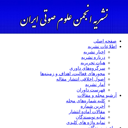
صفحه اصلی
اطلاعات نشریه
اخبار نشریه
درباره نشریه
هیات تحریریه
سرگروه‌های داوری
محورهای فعالیت، اهداف و زمینه‌ها
اصول اخلاقی انتشار مقاله
آمار نشریه
فهرست داوران
آرشیو مجله و مقالات
کلیه شماره‌های مجله
آخرین شماره
مقالات آماده انتشار
نمایه نویسندگان
نمایه واژه های کلیدی
برای نویسندگان