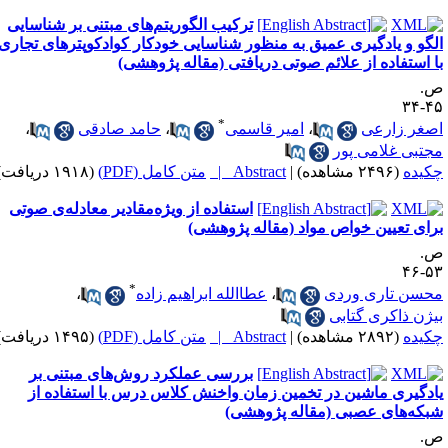
ترکیب الگوریتم‌های مبتنی بر شناسایی
لگو و یادگیری عمیق به منظور شناسایی خودکار کوادکوپترهای تجاری
ا استفاده از علائم صوتی دریافتی (مقاله پژوهشی)
.
۴۵-
*
صغر زارعی
،
امیر قاسمی
،
حامد صادقی
،
جتبی غلامی پور
کیده
(۲۴۹۶ مشاهده)
|
Abstract |
متن کامل (PDF)
(۱۹۱۸ دریافت)
استفاده از ویژه‌مقادیر معادله‌ی صوتی
رای تعیین خواص مواد (مقاله پژوهشی)
.
۵۳-
*
حسن تاری وردی
،
عطاالله ابراهیم زاده
،
یژن ذاکری گتابی
کیده
(۲۸۹۲ مشاهده)
|
Abstract |
متن کامل (PDF)
(۱۴۹۵ دریافت)
بررسی عملکرد روش‌های مبتنی بر
ادگیری ماشین در تخمین زمان واخنش کلاس درس با استفاده از
بکه‌های عصبی (مقاله پژوهشی)
.