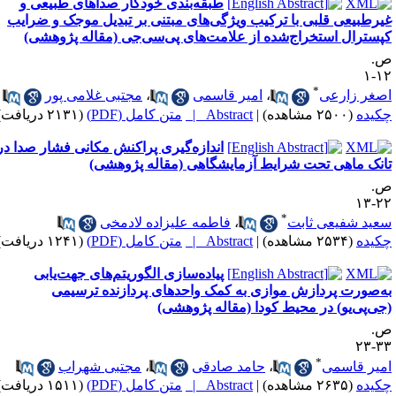
طبقه‌بندی خودکار صداهای طبیعی و
یرطبیعی قلبی با ترکیب ویژگی‌های مبتنی بر تبدیل موجک و ضرایب
پسترال استخراج‌شده از علامت‌های پی‌سی‌جی (مقاله پژوهشی)
.
۱۲
*
صغر زارعی
،
امیر قاسمی
،
مجتبی غلامی پور
کیده
(۲۵۰۰ مشاهده)
|
Abstract |
متن کامل (PDF)
(۲۱۳۱ دریافت)
اندازه‌گیری پراکنش مکانی فشار صدا در
انک ماهی تحت شرایط آزمایشگاهی (مقاله پژوهشی)
.
۲۲-
*
عید شفیعی ثابت
،
فاطمه علیزاده لادمخی
کیده
(۲۵۳۴ مشاهده)
|
Abstract |
متن کامل (PDF)
(۱۲۴۱ دریافت)
پیاده‌سازی الگوریتم‌های جهت‌یابی
ه‌صورت پردازش موازی به کمک واحدهای پردازنده ترسیمی
جی‌پی‌یو) در محیط کودا (مقاله پژوهشی)
.
۳۳-
*
میر قاسمی
،
حامد صادقی
،
مجتبی شهراب
کیده
(۲۶۳۵ مشاهده)
|
Abstract |
متن کامل (PDF)
(۱۵۱۱ دریافت)