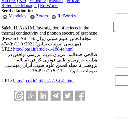
BibTeX
|
RIS
|
EndNote
|
Medlars
|
ProCite
|
Reference Manager
|
RefWorks
Send citation to:
Mendeley
Zotero
RefWorks
Salehi H, Azizi M. Investigation of defects in the
thermal conductivity and phonon spectra of graphene
(Research Article). مجله انجمن علوم صوتی ایران
(مهندسی صوتیات سابق) 2021; 9 (1) :40-47
URL:
http://joasi.ir/article-1-188-fa.html
صالحی حمدالله، عزیزی مریم. بررسی نواقص در
هدایت حرارتی و طیف فونونی گرافن (مقاله
پژوهشی). مجله انجمن علوم صوتی ایران (مهندسی
صوتیات سابق). ۱۴۰۰; ۹ (۱) :۴۰-۴۷
URL:
http://joasi.ir/article-۱-۱۸۸-fa.html