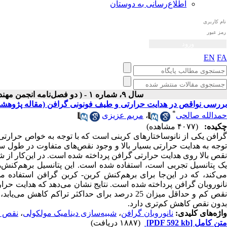
اطلاع‌رسانی به دوستان
EN
FA
سال ۹، شماره ۱ - ( دو فصل‌نامه انجمن مهندسی صوتیات ايران بهار و تابستان ۱۴۰۰ )
بررسی نواقص در هدایت حرارتی و طیف فونونی گرافن (مقاله پژوهش
*
حمدالله صالحی
،
مریم عزیزی
چکیده:
(۴۰۷۷ مشاهده)
گرافن یکی از نانو‌ساختارهای کربنی است که با توجه به خواص حرارتی ب
وجه به هدایت حرارتی بسیار بالا و وجود نقص‌های متفاوت در طول س
نقص بالا روی هدایت حرارتی گرافن پرداخته شده است. در این‌کار از شب
یک پتانسیل تجربی است، استفاده شده است. این پتانسیل بر‌هم‌کنش‌ه
ی‌کند، که در این‌جا برای برهم‌کنش کربن-
کربن گرافن استفاده م
نقص کم و حداقل میزان 25 درصد برای حداکثر تراک
بدون نقص کاهش کم‌تری دارد.
واژه‌های کلیدی:
نانو‌روبان گرافن
،
شبیه‌سازی دینامیک مولکولی
،
نقص ج
متن کامل
[PDF 592 kb]
(۱۸۸۷ دریافت)