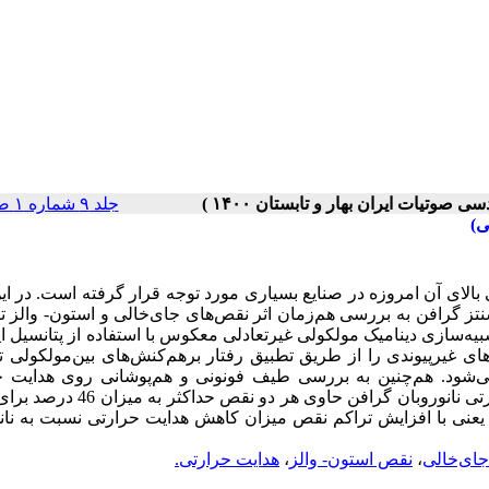
جلد ۹ شماره ۱ صفحات ۴۷-۴۰
ی)
الای آن امروزه در صنایع بسیاری مورد توجه قرار گرفته است. در این‌
نتز گرافن به بررسی هم‌زمان اثر نقص‌های جای‌خالی و استون-
والز ت
یه‌سازی دینامیک مولکولی غیر‌تعادلی معکوس با استفاده از پتانسیل ای
ای غیر‌پیوندی را از طریق تطبیق رفتار بر‌هم‌کنش‌های بین‌مولکولی
ی‌شود. هم‌چنین به بررسی طیف فونونی و هم‌پوشانی روی هدایت ح
نانو‌روبان گرافن پرداخته شده است. نتایج نشان می‌دهد که هدایت حرارتی نانو‌روبان گراف
م کاهش می‌یابد، یعنی با افزایش تراکم نقص میزان کاهش هدایت حرارتی نسبت به نان
ای‌خالی
،
نقص استون-‌ والز
،
هدایت حرارتی.