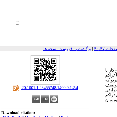
ثبت نام
بازیابی رمز عبور
ورود خودکار
|
برگشت به فهرست نسخه ها
کار با
ا تراکم
ربو که
 توصیف
‎ 20.1001.1.23455748.1400.9.1.2.4
رارتی
ن حاوی هر دو نقص حداکثر به میزان 46 درصد برای تراکم
و‌روبان
Download citation: