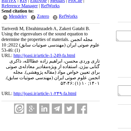
BibTeX
|
RIS
|
EndNote
|
Medlars
|
ProCite
|
Reference Manager
|
RefWorks
Send citation to:
Mendeley
Zotero
RefWorks
Tariverdi M, Ebrahimzadeh A, Zakeri Gatabi B.
Using the eigenvalues of the sound equation to
determine the properties of materials. مجله انجمن
علوم صوتی ایران (مهندسی صوتیات سابق) 2022; 10
(1) :46-53
URL:
http://joasi.ir/article-1-249-fa.html
تاری وردی محسن، ابراهیم زاده عطاالله، ذاکری
گتابی بیژن. استفاده از ویژه‌مقادیر معادله‌ی صوتی
برای تعیین خواص مواد (مقاله پژوهشی). مجله
انجمن علوم صوتی ایران (مهندسی صوتیات سابق).
۱۴۰۱; ۱۰ (۱) :۴۶-۵۳
URL:
http://joasi.ir/article-۱-۲۴۹-fa.html