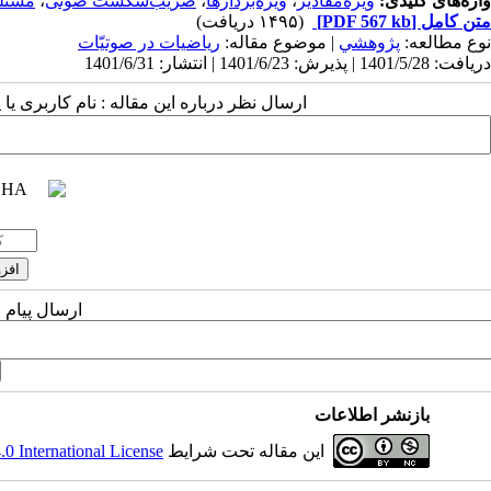
واژه‌های کلیدی:
ویژه‌مقادیر
،
ویژه‌بردارها
،
ضریب‌شکست صوتی
،
مسئله
متن کامل
[PDF 567 kb]
(۱۴۹۵ دریافت)
نوع مطالعه:
پژوهشي
| موضوع مقاله:
ریاضیات در صوتیّات
دریافت: 1401/5/28 | پذیرش: 1401/6/23 | انتشار: 1401/6/31
ارسال نظر درباره این مقاله : نام کاربری ی
ارسال پیام 
بازنشر اطلاعات
این مقاله تحت شرایط
 International License