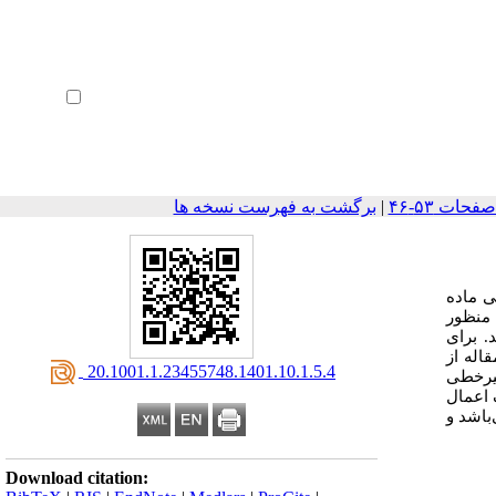
ثبت نام
بازیابی رمز عبور
ورود خودکار
|
برگشت به فهرست نسخه ها
ی ماده
 منظور
. برای
اله از
‎ 20.1001.1.23455748.1401.10.1.5.4
غیرخطی
 اعمال
باشد و
Download citation: