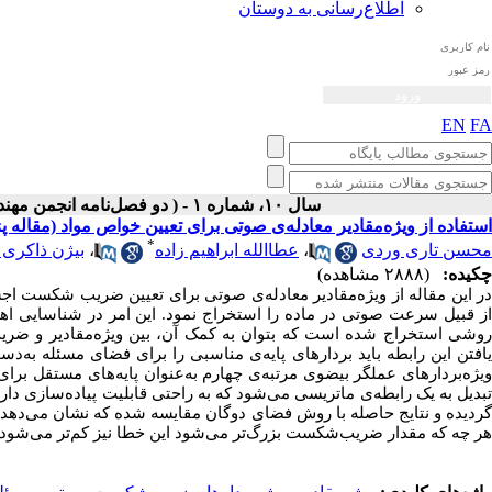
اطلاع‌رسانی به دوستان
EN
FA
سال ۱۰، شماره ۱ - ( دو فصل‌نامه انجمن مهندسی صوتیات ايران بهار و تابستان ۱۴۰۱ )
استفاده از ویژه‌مقادیر معادله‌ی صوتی برای تعیین خواص مواد (مقاله 
*
محسن تاری وردی
،
عطاالله ابراهیم زاده
،
بیژن ذاکری 
چکیده:
(۲۸۸۸ مشاهده)
ر این
مقاله از ویژه‌مقادیر معادله‌­ی صوتی برای تعیین ضریب شکست ا
از قبیل سرعت صوتی در ماده را استخراج نمود. این امر در شناسایی ا
روشی استخراج شده است که بتوان به کمک آن، بین ویژه‌مقادیر و ضریب
یافتن این رابطه باید بردارهای پایه‌ی مناسبی را برای فضای مسئله به‌دست آ
ویژه‌بردارهای عملگر بیضوی مرتبه­‌ی چهارم به‌عنوان پایه‌­های مستقل ب
تبدیل به یک رابطه­‌ی ماتریسی می‌شود که به راحتی قابلیت پیاده‌سازی د
گردیده و نتایج حاصله با روش فضای دوگان مقایسه شده که نشان می‌­ده
هر چه که مقدار ضریب‌شکست بزرگ‌تر می‌شود این خطا نیز کم‌تر می‌شود.