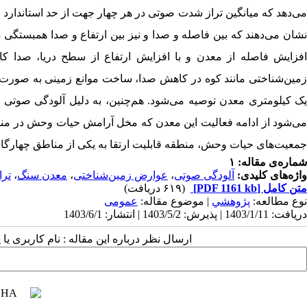
می‌دهد که میانگین تراز شدت صوتی در هر چهار جهت از حد استاندارد 
نشان می‌دهند که بین فاصله و صدا و نیز بین ارتفاع و صدا همبستگی 
فزایش فاصله از معدن و با افزایش ارتفاع از سطح دریا، صدا کاهش
زمین‌شناختی مانند کوه در کاهش صدا، ساخت موانع زمینی به صورت خ
ک کیلومتری معدن توصیه می‌شود. هم‌چنین
،
به دلیل آلودگی صوتی م
می‌شود از ادامه فعالیت این معدن که مخل آرامش حیات وحش در م
جمعیت‌های حیات وحش، منطقه قابلیت ارتقا به یکی از مناطق چهارگان
شماره‌ی مقاله: ۱
واژه‌های کلیدی:
آلودگی صوتی
،
عوارض زمین‌شناختی
،
معدن سنگ
،
تر
متن کامل
[PDF 1161 kb]
(۶۱۹ دریافت)
نوع مطالعه:
پژوهشي
| موضوع مقاله:
عمومی
دریافت: 1403/1/11 | پذیرش: 1403/5/2 | انتشار: 1403/6/1
ارسال نظر درباره این مقاله : نام کاربری ی