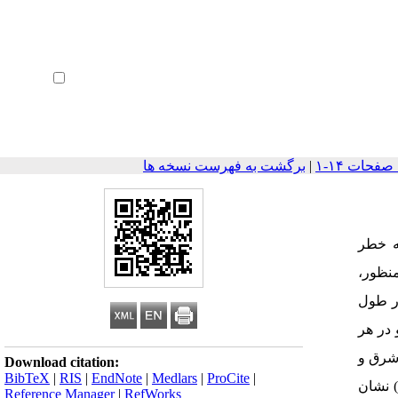
ثبت نام
بازیابی رمز عبور
ورود خودکار
|
برگشت به فهرست نسخه ها
ه خطر
نظور،
) معدن سنگ قنبری در طول
د و در هر
ب، شرق و
Download citation:
BibTeX
|
RIS
|
EndNote
|
Medlars
|
ProCite
|
اطق حفاظت‌شده از نظر سازمان بهداشت جهانی (۴۵ دسی‌بل) نشان
Reference Manager
|
RefWorks