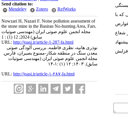
Send citation to:
مبستگی
Mendeley
Zotero
RefWorks
 که با
Nowzari H, Nazari F. Noise pollution assessment of
 عوارض
the stone mine in the Basiran No-hunting Area, Fars.
مجله انجمن علوم صوتی ایران (مهندسی صوتیات
ر شعاع
سابق) 2024; 12 (1) : 1
شنهاد
URL:
http://joasi.ir/article-1-287-fa.html
نوذری هانیه، نظری فاطمه. بررسی آلودگی صوتی
فزایش
معدن سنگ در منطقه شکار-ممنوع‌ بصیران، فارس.
مجله انجمن علوم صوتی ایران (مهندسی صوتیات
سابق). ۱۴۰۳; ۱۲ (۱) :۱-۱۴
URL:
http://joasi.ir/article-۱-۲۸۷-fa.html