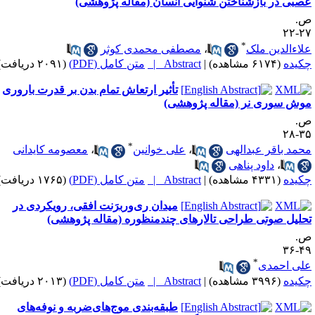
ر بازشناختن شنوایی انسان (مقاله پژوهشی)
*
دین ملک
،
مصطفی محمدی کوثر
(۶۱۷۴ مشاهده)
|
Abstract |
متن کامل (PDF)
(۲۰۹۱ دریافت)
تأثیر ارتعاش تمام بدن بر قدرت باروری
وری نر (مقاله پژوهشی)
*
اقر عبدالهی
،
علی خوانین
،
معصومه کایدانی
،
داود پناهی
(۴۳۳۱ مشاهده)
|
Abstract |
متن کامل (PDF)
(۱۷۶۵ دریافت)
میدان ری‌وربرَنت افقی، رویکردی در
صوتی طراحی تالارهای چندمنظوره (مقاله پژوهشی)
*
حمدی
(۳۹۹۶ مشاهده)
|
Abstract |
متن کامل (PDF)
(۲۰۱۳ دریافت)
طبقه‌بندی موج‌های‌ضربه و نوفه‌های