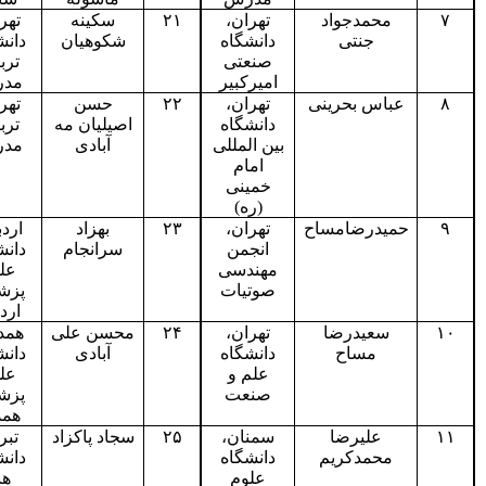
محمدجواد
تهران،
۲۱
سکینه
تهران،
جنتی
دانشگاه
شکوهیان
دانشگاه
صنعتی
تربیت
امیرکبیر
مدرس
عباس بحرینی
تهران،
۲۲
حسن
تهران،
دانشگاه
اصیلیان مه
تربیت
بین المللی
آبادی
مدرس
امام
خمینی
(ره)
حمیدرضامساح
تهران،
۲۳
بهزاد
اردبیل،
انجمن
سرانجام
دانشگاه
مهندسی
علوم
صوتیات
پزشکی
اردبیل
سعیدرضا
تهران،
۲۴
محسن علی
همدان،
مساح
دانشگاه
آبادی
دانشگاه
علم و
علوم
صنعت
پزشکی
همدان
علیرضا
سمنان،
۲۵
سجاد پاکزاد
تبریز،
محمدکریم
دانشگاه
دانشگاه
علوم
هنر