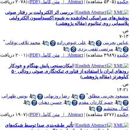
(۵۳۰۵ مشاهده)
|
Abstract |
متن کامل (PDF)
(۲۰۷۸ دریافت)
بررسی اثر الکترولیت بر رفتار صوتی
ای سرامیکی ایجادشده به شیوه اکسیداسیون الکترولیتی
یی روی تیتانیوم (مقاله پژوهشی)
*
بحرینی
،
علی عیوض‌زاده
،
محمد تلافی نوغانی
،
مرتضی ثقفی یزدی
(۴۹۸۹ مشاهده)
|
Abstract |
متن کامل (PDF)
(۲۰۰۱ دریافت)
امکان‌سنجی پایش بهنگام و خودکار
رود‌های ایران با استفاده از فناوری تیکه‌نگاری صوتی رودالی ۵۰
تز (مقاله پژوهشی)
*
 بحرینی مطلق
،
رضا روزبهانی
،
یونس ظهرابی
،
حمید کاردان مقدم
،
حسین دهبان
،
محتشم
(۵۲۷۶ مشاهده)
|
Abstract |
متن کامل (PDF)
(۱۹۰۷ دریافت)
تأثیر طبقه‌بندی صدا توسط شبکه‌های