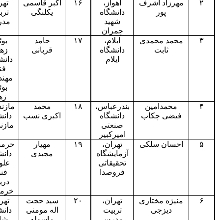
مهرزاد اشرف
اهواز،
۱۶
اکبر قاسمی
تهران
پور
دانشگاه
یکلنگی
تربیت
شهید
مدرس
چمران
محمد محمدی
ایلام،
۱۷
حامد
بوئین
ثابت
دانشگاه
قربانی
زهرا،
ایلام
دانشکده
فنی
مهندسی
بوئین
زهرا
محمدامین
بندرعباس،
۱۸
محمد
مازندران،
فیضی چکاب
دانشگاه
اکبری نسب
دانشگاه
صنعتی
مازندران
امیرکبیر
احسان سلکی
تهران،
۱۹
مهیار
خرمشهر،
آزمایشگاه
مجیدی
دانشگاه
تحقیقاتی
علوم و
فروصدا
فنون
دریایی
خرمشهر
منیژه مختاری
تهران،
۲۰
سید حجت
تهران،
دیزجی
تربیت
اله مومنی
دانشگاه
مدرس
ماسوله
شاهد