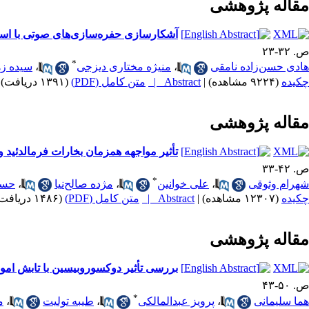
مقاله پژوهشی
آشکارسازی حفره‌سازی‌های صوتی با است
ص. ۳۲-۲۳
*
هادی حسن‌زاده نامقی
،
منیژه مختاری دیزجی
،
سیده زه
چکیده
(۹۲۲۴ مشاهده)
|
Abstract |
متن کامل (PDF)
(۱۳۹۱ دریافت)
مقاله پژوهشی
تأثیر مواجهه همزمان بخارات فرمالدئید 
ص. ۴۲-۳۳
*
شهرام وثوقی
،
علی خوانین
،
مژده صالح‌نیا
،
حسی
چکیده
(۱۲۳۰۷ مشاهده)
|
Abstract |
متن کامل (PDF)
(۱۴۸۶ دریافت)
مقاله پژوهشی
بررسی تأثیر دوکسوروبیسین با تابش اموا
ص. ۵۰-۴۳
*
هما سلیمانی
،
پرویز عبدالمالکی
،
طیبه تولیت
،
م