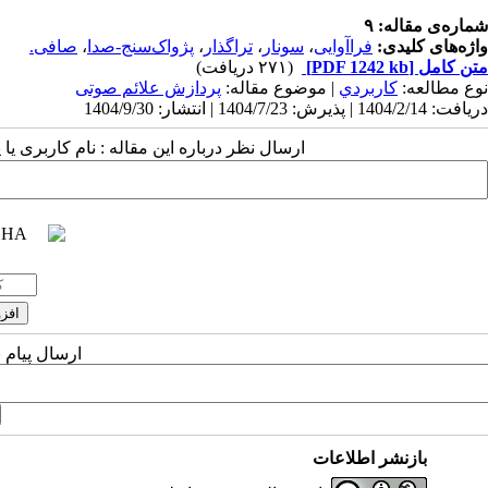
شماره‌ی مقاله: ۹
واژه‌های کلیدی:
فراآوایی
،
سونار
،
تراگذار
،
پژواک‌سنج-صدا
،
صافی‌.
متن کامل
[PDF 1242 kb]
(۲۷۱ دریافت)
نوع مطالعه:
كاربردي
| موضوع مقاله:
پردازش علائم صوتی
دریافت: 1404/2/14 | پذیرش: 1404/7/23 | انتشار: 1404/9/30
ارسال نظر درباره این مقاله : نام کاربری ی
ارسال پیام 
بازنشر اطلاعات