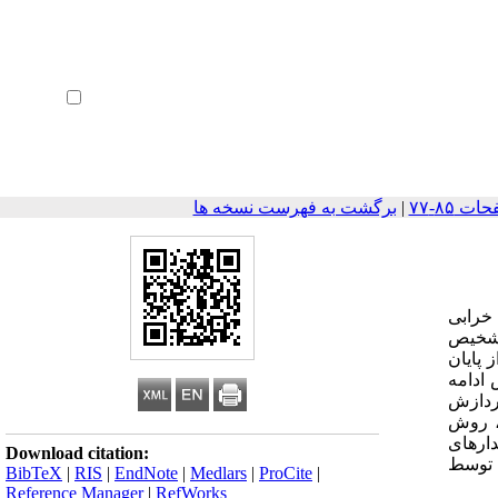
ثبت نام
بازیابی رمز عبور
ورود خودکار
|
برگشت به فهرست نسخه ها
 خرابی
 تشخیص
 پایان
 ادامه
پردازش
ی، روش
دارهای
Download citation:
 توسط
BibTeX
|
RIS
|
EndNote
|
Medlars
|
ProCite
|
Reference Manager
|
RefWorks