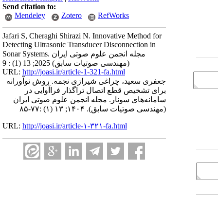
Send citation to:
Mendeley
Zotero
RefWorks
Jafari S, Cheraghi Shirazi N. Innovative Method for
Detecting Ultrasonic Transducer Disconnection in
Sonar Systems. مجله انجمن علوم صوتی ایران
(مهندسی صوتیات سابق) 2025; 13 (1) : 9
URL:
http://joasi.ir/article-1-321-fa.html
جعفری سعید، چراغی شیرازی نجمه. روش نوآورانه
برای تشخیص قطع اتصال تراگذار فراآوایی در
سامانه‌های سونار. مجله انجمن علوم صوتی ایران
(مهندسی صوتیات سابق). ۱۴۰۴; ۱۳ (۱) :۷۷-۸۵
URL:
http://joasi.ir/article-۱-۳۲۱-fa.html