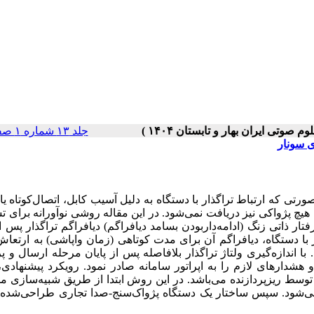
جلد ۱۳ شماره ۱ صفحات ۸۵-۷۷
ی سونار
ورتی که ارتباط تراگذار با دستگاه به دلیل آسیب کابل، اتصال‌کوتاه یا
 هیچ پژواکی نیز دریافت نمی‌شود. در این مقاله روشی نوآورانه برای
ر ذاتی زنگ (ادامه‌داربودن بسامد دیافراگم) دیافراگم تراگذار پس از
 دستگاه، دیافراگم آن برای مدت کوتاهی (زمان واپاشی) به ارتعاش
ا اندازه‌گیری ولتاژ تراگذار بلافاصله پس از پایان مرحله ارسال و 
 هشدارهای لازم را به اپراتور سامانه صادر نمود. رویکرد پیشنهاد
 توسط ریزپردازنده می‌باشد. در این روش ابتدا از طریق شبیه‌سازی م
ی می‌شود. سپس ساختار یک دستگاه پژواک‌سنج-صدا تجاری طراحی‌شده