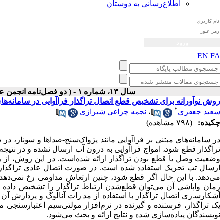
اطلاع‌رسانی به دوستان
EN
FA
سال ۱۳، شماره ۱ - ( دو فصل‌نامه انجمن علوم صوتی ايران بهار و تابستان ۱۴۰۴ )
روش نوآورانه برای تشخیص قطع اتصال تراگذار فراآوایی در سامانه‌ها
*
سعید جعفری
،
نجمه چراغی شیرازی
چکیده:
(۷۹۸ مشاهده)
در سامانه‌های مبتنی بر فراآوایی مانند پژواک‌سنج-صداها و سونار، در ص
تراگذار قطع شود، امواج فراآوایی به درون آب ارسال نشده و در نتیجه
وضعیت وصل یا قطع بودن تراگذار ارائه شده‌است. در این روش، از رفتا
ارسال تپ تحریک استفاده شده است. در صورت اتصال عادی تراگذار با
می‌دهد. با این حال اگر قطع شود، چنین ارتعاش مداومی رخ نمی‌دهد. ب
زمان واپاشی آن می‌توان قطع‌شدن ارتباط تراگذار را تشخیص داده و
آشکارسازی اتصال تراگذار با استفاده از مدارات آنالوگ و پردازش آن
یک تراگذار، فرستنده و گیرنده در نرم‌افزار مولتی‌سیم اعتبارسنج
نویسندگان پیاده‌سازی شده و نتایج ارائه و بحث می‌شود.