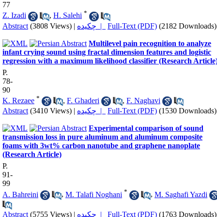
77
*
Z. Izadi
,
H. Salehi
Abstract
(3808 Views)
|
چکیده |
Full-Text (PDF)
(2182 Downloads)
Multilevel pain recognition to analyze
infant crying sound using fractal dimension features and logistic
regression with a maximum likelihood classifier (Research Article
P.
78-
90
*
K. Rezaee
,
F. Ghaderi
,
F. Naghavi
Abstract
(3410 Views)
|
چکیده |
Full-Text (PDF)
(1530 Downloads)
Experimental comparison of sound
transmission loss in pure aluminum and aluminum composite
foams with 3wt% carbon nanotube and graphene nanoplate
(Research Article)
P.
91-
99
*
A. Bahreini
,
M. Talafi Noghani
,
M. Saghafi Yazdi
Abstract
(5755 Views)
|
چکیده |
Full-Text (PDF)
(1763 Downloads)