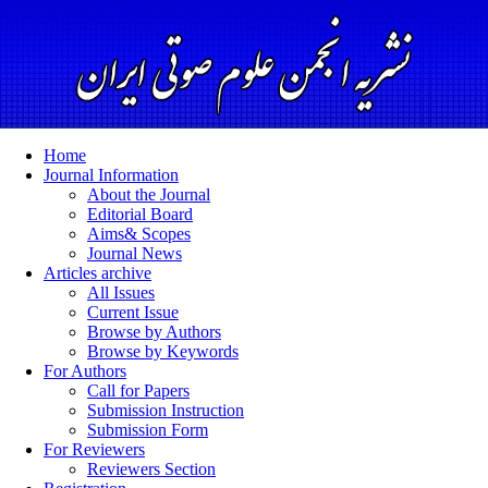
Home
Journal Information
About the Journal
Editorial Board
Aims& Scopes
Journal News
Articles archive
All Issues
Current Issue
Browse by Authors
Browse by Keywords
For Authors
Call for Papers
Submission Instruction
Submission Form
For Reviewers
Reviewers Section