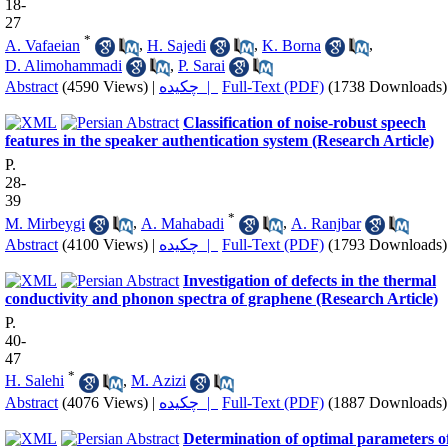
18-
27
*
A. Vafaeian
,
H. Sajedi
,
K. Borna
,
D. Alimohammadi
,
P. Sarai
Abstract
(4590 Views)
|
چکیده |
Full-Text (PDF)
(1738 Downloads)
Classification of noise-robust speech
features in the speaker authentication system (Research Article)
P.
28-
39
*
M. Mirbeygi
,
A. Mahabadi
,
A. Ranjbar
Abstract
(4100 Views)
|
چکیده |
Full-Text (PDF)
(1793 Downloads)
Investigation of defects in the thermal
conductivity and phonon spectra of graphene (Research Article)
P.
40-
47
*
H. Salehi
,
M. Azizi
Abstract
(4076 Views)
|
چکیده |
Full-Text (PDF)
(1887 Downloads)
Determination of optimal parameters o