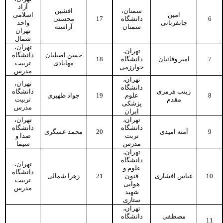
آزاد
سمنان،
افشین
امین
اسلامی
محسنی
17
دانشگاه
6
جانقربانی
واحد
سمنان
آراسته
تهران
شمال
تهران،
تهران،
حسن اصیلیان
دانشگاه
18
دانشگاه
امیر وفائیان
7
مهابادی
تربیت
خوارزمی
مدرس
تهران،
تهران،
دانشگاه
زینب هرمزی
دانشگاه
جواد ظهیری
19
علوم
8
مقدم
تربیت
پزشکی
مدرس
ایران
تهران،
تهران،
دانشگاه
دانشگاه
محمد عسگری
20
آمنه امیدی
9
تربت
صدا و
مدرس
سیما
تهران،
دانشگاه
تهران،
علوم و
دانشگاه
زهرا شمالی
21
فنون
عباس افشاری
10
تربیت
هوایی
مدرس
شهید
ستاری
تهران،
مصطفی
دانشگاه
11