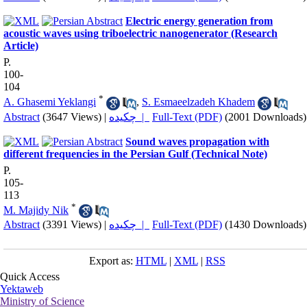
Electric energy generation from
acoustic waves using triboelectric nanogenerator (Research
Article)
P.
100-
104
*
A. Ghasemi Yeklangi
,
S. Esmaeelzadeh Khadem
Abstract
(3647 Views)
|
چکیده |
Full-Text (PDF)
(2001 Downloads)
Sound waves propagation with
different frequencies in the Persian Gulf (Technical Note)
P.
105-
113
*
M. Majidy Nik
Abstract
(3391 Views)
|
چکیده |
Full-Text (PDF)
(1430 Downloads)
Export as:
HTML
|
XML
|
RSS
Quick Access
Yektaweb
Ministry of Science