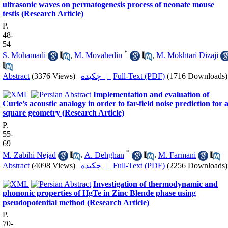
ultrasonic waves on permatogenesis process of neonate mouse
testis (Research Article)
P.
48-
54
*
S. Mohamadi
,
M. Movahedin
,
M. Mokhtari Dizaji
Abstract
(3376 Views)
|
چکیده |
Full-Text (PDF)
(1716 Downloads)
Implementation and evaluation of
Curle’s acoustic analogy in order to far-field noise prediction for 
square geometry (Research Article)
P.
55-
69
*
M. Zabihi Nejad
,
A. Dehghan
,
M. Farmani
Abstract
(4098 Views)
|
چکیده |
Full-Text (PDF)
(2256 Downloads)
Investigation of thermodynamic and
phononic properties of HgTe in Zinc Blende phase using
pseudopotential method (Research Article)
P.
70-