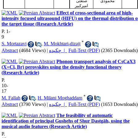
محمودی
صنعتی
امیرکبیر
Effect of cross-sectional area of high-
intensity focused ultrasound (HIFU) on the thermal distribution o
the target tissue (Research Article)
P. 1-
9
*
S. Mortazavi
,
M. Mokhtari-dizaji
Abstract
(4684 Views)
|
چکیده |
Full-Text (PDF)
(2365 Downloads)
Phonon transport analysis of CsCaX3
(X=Cl, Br) perovskites using the density functional theory
(Research Article)
P.
10-
17
*
M. Fallah
,
H. Milani Moghaddam
Abstract
(3790 Views)
|
چکیده |
Full-Text (PDF)
(1653 Downloads)
The feasibility of automatic
identification of principal Gushehs of Shur Dastgāh, using the
musical audio features (Research Article)
P.