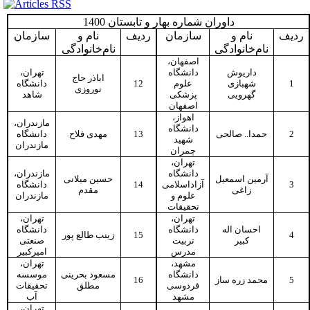
داوران شماره بهار و تابستان 1400
ردیف
نام و
سازمان
ردیف
نام و
سازمان
نام‌خانوادگی
نام‌خانوادگی
اصفهان،
داریوش
دانشگاه
تهران،
اباذر حاج
دانشگاه
12
علوم
شهبازی
1
نوروزی
گهرویی
پزشکی
شاهد
اصفهان
اهواز،
مازندران،
دانشگاه
دانشگاه
مهدی فلاح
13
حمدا.. صالحی
2
شهید
مازندران
چمران
تهران،
دانشگاه
مازندران،
آرمین اسمعیل
حسین میلانی
دانشگاه
14
آزاداسلامی
3
زاغی
مقدم
علوم و
مازندران
تحقیقات
تهران،
تهران،
احسان اله
دانشگاه
دانشگاه
زینب طالع پور
15
4
کبیر
تربیت
صنعتی
مدرس
امیرکبیر
مشهد،
تهران،
دانشگاه
مسعود بحرینی
موسسه
16
محمد زره ساز
5
فردوسی
مطلق
تحقیقات
مشهد
آب
تهران،