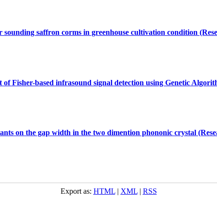
or sounding saffron corms in greenhouse cultivation condition (Rese
f Fisher-based infrasound signal detection using ‎Genetic ‎Algorit
nstants on the gap width in the two dimention phononic crystal (Rese
Export as:
HTML
|
XML
|
RSS