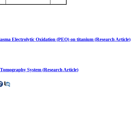
Plasma Electrolytic Oxidation (PEO) on titanium (Research Article)
c Tomography System (Research Article)