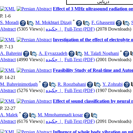
دریایی
Effect of 3 MHz ultrasound radiation on 
P. 1-6
*
S. Moradi
,
M. Mokhtari Dizaji
,
F. Ghassemi
,
Abstract
(5305 Views)
|
چکیده |
Full-Text (PDF)
(2078 Downloads)
Investigation of the effect of electroly
P. 7-13
*
A. Bahreini
,
A. Eyvazzadeh
,
M. Talafi Noghani
Abstract
(4990 Views)
|
چکیده |
Full-Text (PDF)
(2001 Downloads)
Feasibility Study of Real-time and Aut
P. 14-21
*
M. Bahreinimotlagh
,
R. Roozbahani
,
Y. Zohrabi
Abstract
(5276 Views)
|
چکیده |
Full-Text (PDF)
(1907 Downloads)
Effect of sound classification by neural
P. 22-27
*
A. Malek
,
M. Mmohammadi kosar
Abstract
(6176 Views)
|
چکیده |
Full-Text (PDF)
(2091 Downloads)
Influence of whole body vibration on m