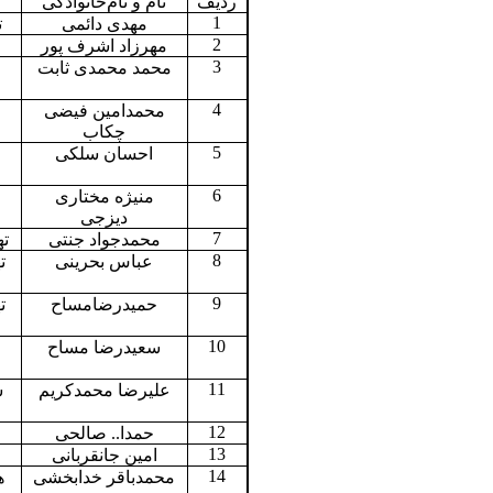
ردیف
نام و نام‌خانوادگی
1
مهدی دائمی
ت
2
مهرزاد اشرف پور
3
محمد محمدی ثابت
4
محمدامین فیضی
چکاب
5
احسان سلکی
6
منیژه مختاری
دیزجی
7
محمدجواد جنتی
ته
8
عباس بحرینی
ت
9
حمیدرضامساح
ت
10
سعیدرضا مساح
11
علیرضا محمدکریم
س
12
حمدا.. صالحی
13
امین جانقربانی
14
محمدباقر خدابخشی
ه