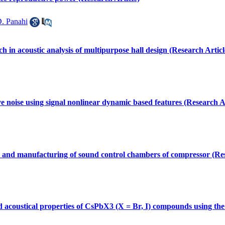
. Panahi
h in acoustic analysis of multipurpose hall design (Research Articl
ve noise using signal nonlinear dynamic based features (Research Ar
gn and manufacturing of sound control chambers of compressor (Res
d acoustical properties of CsPbX3 (X = Br, I) compounds using the 