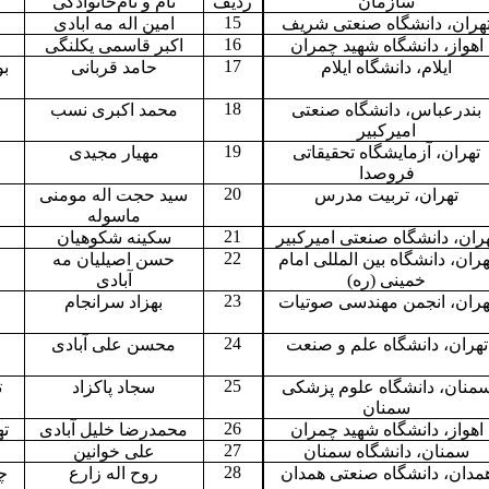
سازمان
ردیف
نام و نام‌خانوادگی
15
هران، دانشگاه صنعتی شریف
امین اله مه ابادی
16
اهواز، دانشگاه شهید چمران
اکبر قاسمی یکلنگی
17
ایلام، دانشگاه ایلام
حامد قربانی
بو
18
بندرعباس، دانشگاه صنعتی
محمد اکبری نسب
امیرکبیر
19
تهران، آزمایشگاه تحقیقاتی
مهیار مجیدی
خ
فروصدا
20
تهران، تربیت مدرس
سید حجت اله مومنی
ماسوله
21
ران، دانشگاه صنعتی امیرکبیر
سکینه شکوهیان
22
هران، دانشگاه بین المللی امام
حسن اصیلیان مه
خمینی (ره)
آبادی
23
هران، انجمن مهندسی صوتیات
بهزاد سرانجام
24
تهران، دانشگاه علم و صنعت
محسن علی آبادی
25
منان، دانشگاه علوم پزشکی
سجاد پاکزاد
ت
سمنان
26
اهواز، دانشگاه شهید چمران
محمدرضا خلیل آبادی
ته
27
سمنان، دانشگاه سمنان
علی خوانین
28
مدان، دانشگاه صنعتی همدان
روح اله زارع
چا