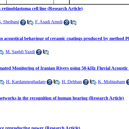
retinoblastoma cell line (Research Article)
S. Sheibani
,
F. Asadi Amoli
te on acoustical behaviour of ceramic coatings produced by method 
,
M. Saghfi Yazdi
omated Monitoring of Iranian Rivers using 50-kHz Fluvial Acousti
,
H. Kardanmoghadam
,
H. Dehban
,
K. Mohtasham
 networks in the recognition of human hearing (Research Article)
ice reproductive power (Research Article)