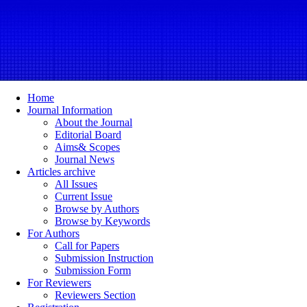
Home
Journal Information
About the Journal
Editorial Board
Aims& Scopes
Journal News
Articles archive
All Issues
Current Issue
Browse by Authors
Browse by Keywords
For Authors
Call for Papers
Submission Instruction
Submission Form
For Reviewers
Reviewers Section