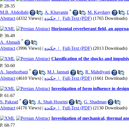
P. 28-35
*
M.B. Abdollahi
,
A. Khavanin
,
M. Kaydany
,
D
Abstract
(4332 Views)
|
چکیده |
Full-Text (PDF)
(1765 Downloads)
Horizontal reverberant field, an approac
P. 36-49
*
A. Ahmadi
Abstract
(3996 Views)
|
چکیده |
Full-Text (PDF)
(2013 Downloads)
Classification of the shocks and impulsi
P. 50-60
*
A. Janghorbani
,
M.J. Jannati
,
R. Mahdiyani
Abstract
(4610 Views)
|
چکیده |
Full-Text (PDF)
(1661 Downloads)
Investigation of form influence in desi
P. 61-67
*
S. Pakzad
,
A. Shah Hoseini
,
G. Shadman
Abstract
(4176 Views)
|
چکیده |
Full-Text (PDF)
(2130 Downloads)
Investigation of mechanical, thermal an
P. 68-77