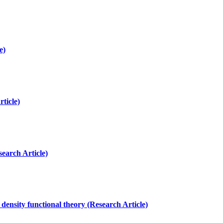
e)
ticle)
earch Article)
density functional theory (Research Article)