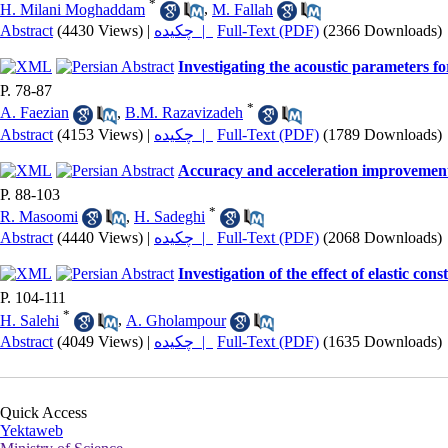
*
H. Milani Moghaddam
,
M. Fallah
Abstract
(4430 Views)
|
چکیده |
Full-Text (PDF)
(2366 Downloads)
Investigating the acoustic parameters f
P. 78-87
*
A. Faezian
,
B.M. Razavizadeh
Abstract
(4153 Views)
|
چکیده |
Full-Text (PDF)
(1789 Downloads)
Accuracy and acceleration improvement o
P. 88-103
*
R. Masoomi
,
H. Sadeghi
Abstract
(4440 Views)
|
چکیده |
Full-Text (PDF)
(2068 Downloads)
Investigation of the effect of elastic co
P. 104-111
*
H. Salehi
,
A. Gholampour
Abstract
(4049 Views)
|
چکیده |
Full-Text (PDF)
(1635 Downloads)
Quick Access
Yektaweb