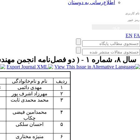
اطلاع‌رسانی به دوستان
EN
FA
سال ۸، شماره ۱ - ( دو فصل‌نامه انجمن مهندسی صوتیات ايران بهار و تابستان ۱۳۹۹ )
ردیف
نام و نام‌خانوادگی
۱
مهدی دائمی
ت
۲
مهرزاد اشرف پور
۳
محمد محمدی ثابت
۴
محمدامین فیضی
چکاب
۵
احسان سلکی
۶
منیژه مختاری