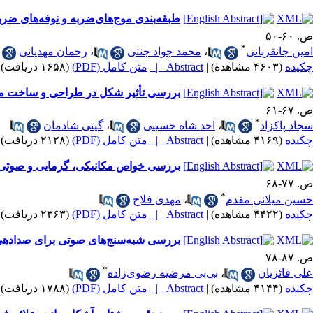
طبقه‌بندی موج‌های‌ضربه و نوفه‌های ضرب
ص. ۶۰-۵۰
*
امین جانقربانی
،
محمد جواد جنتی
،
رحمان مهدیانی
چکیده
(۴۶۰۳ مشاهده)
|
Abstract |
متن کامل (PDF)
(۱۶۵۸ دریافت)
بررسی تأثیر شکل در طراحی و ساخت م
ص. ۶۷-۶۱
*
سجاد پاکزاد
،
احد شاه حسینی
،
گیتی شادمان
چکیده
(۴۱۶۹ مشاهده)
|
Abstract |
متن کامل (PDF)
(۲۱۲۸ دریافت)
بررسی خواص مکانیکی، گرمایی و صوتی ترکیبات CsPbX3 (X=Br, I) با استفاده از روش نظریه تابعی
ص. ۷۷-۶۸
*
حسین میلانی مقدم
،
مهدی فلاح
چکیده
(۴۴۲۲ مشاهده)
|
Abstract |
متن کامل (PDF)
(۲۳۶۳ دریافت)
بررسی شبه‌سنج‎‌های صوتی برای صدادهی به پیاز زعفران در شرایط کشت گلخانه‌ای (مقاله پژوهشی)
ص. ۸۷-۷۸
*
علی فائزیان
،
بی‌بی مرضیه رضوی‌زاده
چکیده
(۴۱۴۴ مشاهده)
|
Abstract |
متن کامل (PDF)
(۱۷۸۸ دریافت)