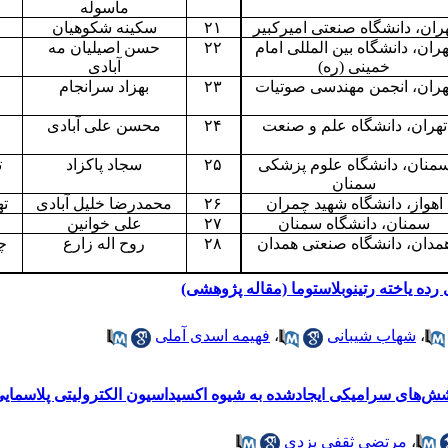
ماسوله
ران، دانشگاه صنعتی امیرکبیر
۲۱
سکینه شکوهیان
هران، دانشگاه بین المللی امام
۲۲
حسن اصیلیان مه
خمینی (ره)
آبادی
هران، انجمن مهندسی صوتیات
۲۳
بهزاد سرانجام
تهران، دانشگاه علم و صنعت
۲۴
محسن علی آبادی
منان، دانشگاه علوم پزشکی
۲۵
سجاد پاکزاد
ت
سمنان
اهواز، دانشگاه شهید چمران
۲۶
محمدرضا خلیل آبادی
ته
سمنان، دانشگاه سمنان
۲۷
علی خوانین
مدان، دانشگاه صنعتی همدان
۲۸
روح اله زارع
چا
،
شهاب شیبانی
،
فهیمه اسدی آملی
شش‌های سرامیکی ایجادشده به شیوه اکسیداسیون الکترولیتی پلاسمایی 
،
مرتضی ثقفی یزدی