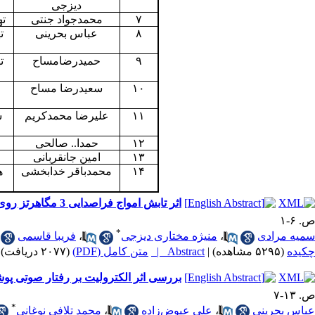
دیزجی
۷
محمدجواد جنتی
ته
۸
عباس بحرینی
ت
۹
حمیدرضامساح
ت
۱۰
سعیدرضا مساح
۱۱
علیرضا محمدکریم
س
۱۲
حمدا.. صالحی
۱۳
امین جانقربانی
۱۴
محمدباقر خدابخشی
ه
اثر تابش امواج فراصدایی 3 مگاهرتز روی رده یاخته‌ رتینوبلاستوما (مقاله پژوهشی)
ص. ۶-۱
*
سمیه مرادی
،
منیژه مختاری دیزجی
،
فریبا قاسمی
چکیده
(۵۲۹۵ مشاهده)
|
Abstract |
متن کامل (PDF)
(۲۰۷۷ دریافت)
بررسی اثر الکترولیت بر رفتار صوتی پو
ص. ۱۳-۷
*
عباس بحرینی
،
علی عیوض‌زاده
،
محمد تلافی نوغانی